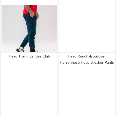
HEAD
Sporthose Tennishose Pant
Breaker lang dunkelblau
Herren
33,00 €
UVP
75,00 €
-56%
lieferbar - in 2-3 Werktagen bei dir
Head Trainingshose Club
Head Rundhalspullover
Herrenhose Head Breaker Pants