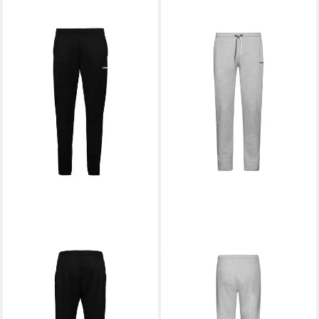
HEAD
HEAD
Sporthose Tennishose Pant
Trainingshose Byron
ab 32,95 €
Breaker lang schwarz Herren
UVP
55,00 €
54,89 €
UVP
75,00 €
-40%