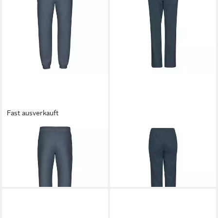
Fast ausverkauft
HEAD
HEAD
Trainingshose Breaker
Trainingshose Club
64,72 €
ab 43,95 €
UVP
80,00 €
UVP
55,00 €
-19%
-20%
lieferbar - in 2-3 Werktagen bei dir
lieferbar - in 2-3 Werktagen bei dir