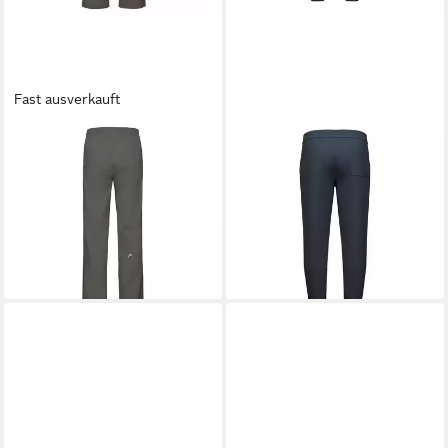
Fast ausverkauft
HEAD
HEAD
Trainingshose Club
Sporthose Sweat Motion Pant
ab 41,74 €
UVP
55,00 €
(Bio-Baumwolle) 2026 lang
-24%
navyblau Herren
lieferbar - in 2-3 Werktagen bei dir
59,40 €
UVP
90,00 €
-34%
lieferbar - in 2-3 Werktagen bei dir