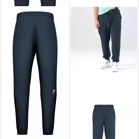
HEAD
Sporthose Tennishose
Breaker Pants (100%
Polyester) lang navyblau
Herren
66,60 €
UVP
90,00 €
-26%
lieferbar - in 2-3 Werktagen bei dir
HEAD
Sporthose Sweat Motion Pant
(Bio-Baumwolle) lang navyblau
Herren
54,89 €
UVP
95,00 €