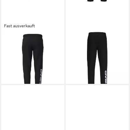
Fast ausverkauft
HEAD
HEAD
Trainingshose Club Original
Sporthose Tennishose Pant
ab 41,74 €
UVP
55,00 €
Club Byron lang schwarz
-24%
Herren
lieferbar - in 2-3 Werktagen bei dir
38,45 €
UVP
55,00 €
-30%
lieferbar - in 2-3 Werktagen bei dir