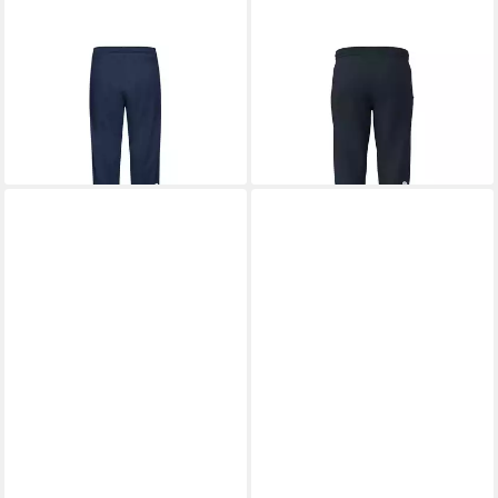
HEAD
HEAD
Trainingshose Byron
Trainingshose Club Original
ab 30,94 €
43,95 €
UVP
55,00 €
UVP
55,00 €
-44%
-20%
leider ausverkauft
lieferbar - in 2-3 Werktagen bei dir