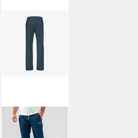
HEAD
Jogginghose CLUB Pants
Men
55,00 €