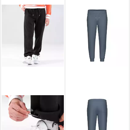
HEAD
Sporthose Sweat Motion Pant
(Bio-Baumwolle) 2026 lang
grau Herren
59,40 €
UVP
90,00 €