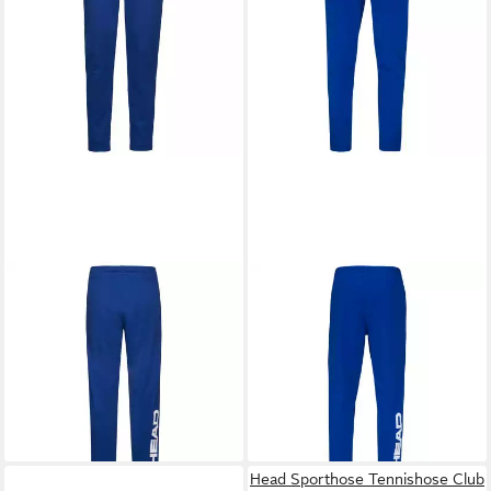
HEAD
HEAD
Sporthose Tennishose Pant
Sporthose Tennishose Pant
Club Byron lang royalblau
Club Byron lang royalblau
Herren
Herren
38,45 €
49,49 €
UVP
55,00 €
leider ausverkauft
-30%
lieferbar - in 2-3 Werktagen bei dir
Head Sporthose Tennishose Club