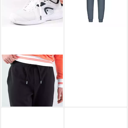
-34%
lieferbar - in 2-3 Werktagen bei dir
HEAD
Sporthose Cargo Pant
(Polyester/Baumwolle) lang
schwarz Herren
76,89 €
UVP
140,00 €
-45%
lieferbar - in 2-3 Werktagen bei dir