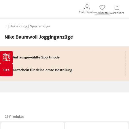
Mein Konto
Merkzettel
Warenkorb
…
Bekleidung
Sportanzüge
Nike Baumwoll Jogginganzüge
Mind.
Auf ausgewählte Sportmode
20 %
Extra
10 €
Gutschein für deine erste Bestellung
21 Produkte