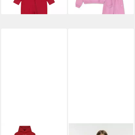
Stehkragen, unifarben
JORDAN
Jogginganzug JDN
NIKE SPORTSWEAR