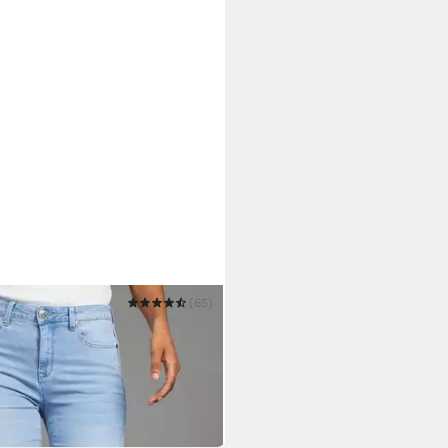
(65)
9 €
r