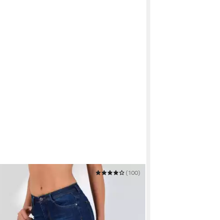
(100)
-Jeans Damen Bootcut Jeans High Waist
se weite Jeans bis Übergröße B7
9 €
UVP
74,99 €