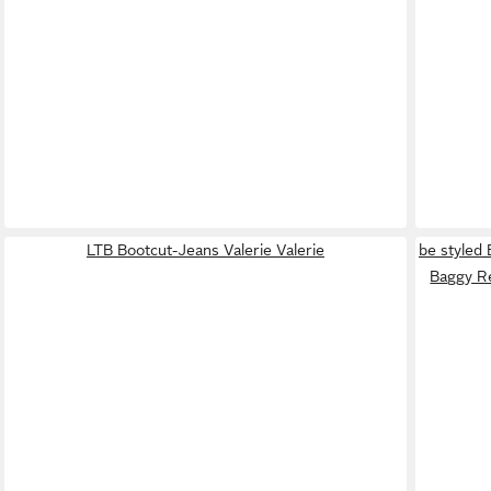
LTB Bootcut-Jeans Valerie Valerie
be styled 
Baggy Re