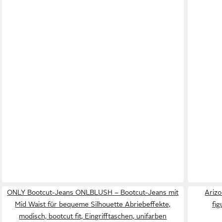
ONLY Bootcut-Jeans ONLBLUSH – Bootcut-Jeans mit
Arizo
Mid Waist für bequeme Silhouette Abriebeffekte,
fi
modisch, bootcut fit, Eingrifftaschen, unifarben