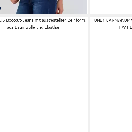
ktagen bei dir
au J287
119
arz J110
nsblau J362
unkelblau J46
 Bootcut-Jeans mit ausgestellter Beinform,
ONLY CARMAKOMA 
aus Baumwolle und Elasthan
HW FL