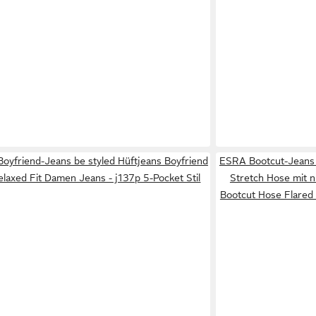
Boyfriend-Jeans be styled Hüftjeans Boyfriend
ESRA Bootcut-Jeans
laxed Fit Damen Jeans - j137p 5-Pocket Stil
Stretch Hose mit 
Bootcut Hose Flared