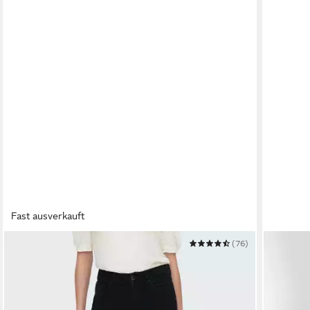
Fast ausverkauft
ONLY
(76)
ESRA
Bootcut-Jeans ONLBLUSH MID FLARED DNM
Bootcut
TAI1099 NOOS
Schlagho
ab 33,99 €
ab 49,9
UVP
49,99 €
-32%
-33%