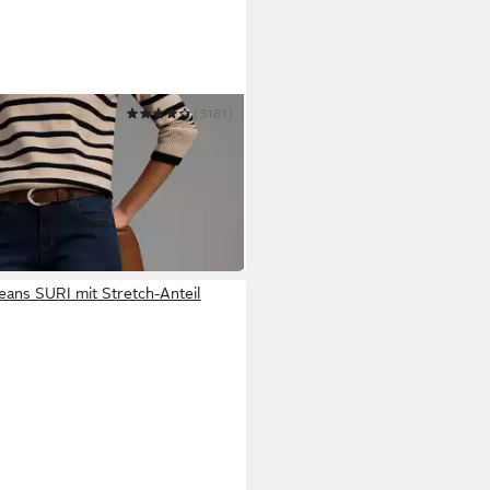
(3181)
 mit seitlichem
9 €
r
ben:
jeans SURI mit Stretch-Anteil