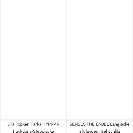
Ulla Popken Parka HYPRAR
SENSES.THE LABEL Langjacke
Funktions-Steppjacke
mit langem Gehschlitz