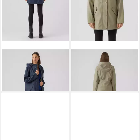
VERO MODA TALL
VERO MODA TALL
Parka (1-St)
Parka (1-St)
39,90 €
39,90 €
49,90 €
49,90 €
-20%
-20%
lieferbar - in 2-3 Werktagen bei dir
lieferbar - in 2-3 Werktagen bei dir