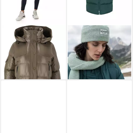
SOS
SENSES.THE LABEL
Steppjacke Les Arcs mit
Langjacke mit Zwei-Wege-
wasserabweisender
Reißverschluss
199,95 €
Beschichtung
lieferbar - in 3-4 Werktagen bei dir
265,95 €
UVP
369,95 €
-28%
lieferbar - in 2-3 Werktagen bei dir