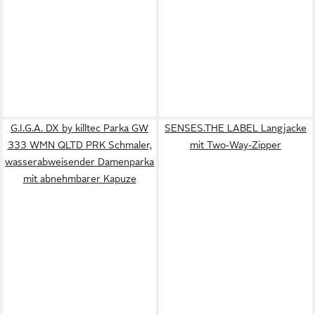
G.I.G.A. DX by killtec Parka GW
SENSES.THE LABEL Langjacke
333 WMN QLTD PRK Schmaler,
mit Two-Way-Zipper
wasserabweisender Damenparka
mit abnehmbarer Kapuze