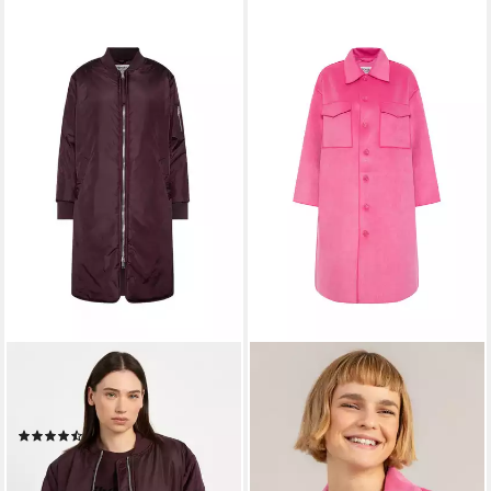
SENSES.THE LABEL
SENSES.THE LABEL
Langjacke mit Two-Way-
Langjacke mit langem
Zipper
Gehschlitz
(4)
199,95 €
169,95 €
lieferbar - in 3-4 Werktagen bei dir
lieferbar - in 3-4 Werktagen bei dir