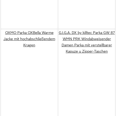
OXMO Parka OXBella Warme
G.I.G.A. DX by killtec Parka GW 87
Jacke mit hochabschließendem
WMN PRK Windabweisender
Kragen
Damen Parka mit verstellbarer
Kapuze u Zipper-Taschen