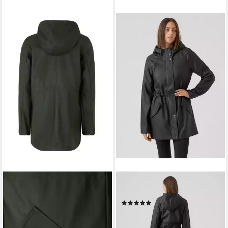
VERO MODA TALL
VERO MODA TALL
Parka VMMalou (1-St)
Parka (1-St)
(1)
39,90 €
49,90 €
39,90 €
49,90 €
-20%
-20%
lieferbar - in 2-3 Werktagen bei dir