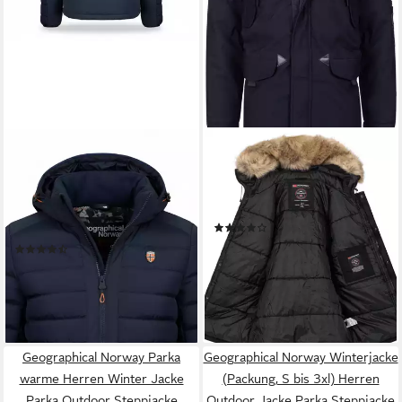
GEOGRAPHICAL NORWAY
GEOGRAPHICAL NORWAY
Parka (Warm Jacket
Parka Herren Winter Jacke
Steppjacke) Herren Parka
Outdoor Parka Mantel Kapuze
Outdoor Kapuzenjacke
Stepp warm gesteppt
(18)
winterjacke outdoor
89,90 €
UVP
189,90 €
(6)
109,00 €
UVP
279,90 €
-53%
lieferbar - in 2-3 Werktagen bei dir
-61%
lieferbar - in 9-11 Werktagen bei
dir
Geographical Norway Parka
Geographical Norway Winterjacke
warme Herren Winter Jacke
(Packung, S bis 3xl) Herren
Parka Outdoor Steppjacke
Outdoor Jacke Parka Steppjacke