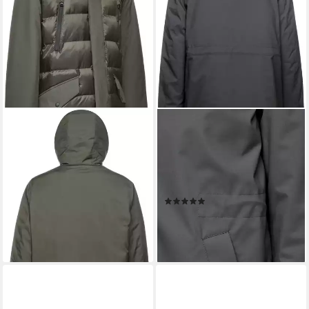
GEOX
GEOX
Langjacke SAPIENZA im
Langjacke SPHERICA mit
Materialmix, 4 Taschen,
verdecktem Reißverschluss &
Kapuze, verdeckter
Druckern, Leistentaschen,
Reißverschluss
Kapuze
(1)
121,86 €
UVP
299,00 €
ab 118,93 €
UVP
299,00 €
-59%
-60%
lieferbar - in 2-3 Werktagen bei dir
lieferbar - in 2-3 Werktagen bei dir