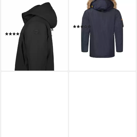
Funktionsparka H PARKA
Parka Herren Luxus Outdoor
ALAMOS für sportliche
Funktions Jacke Sehr Warm
Aktivitäten und Outdoormode,
Winter Jacke AGAR
(6)
aus Polyester
169,90 €
UVP
399,00 €
(3)
96,99 €
UVP
189,99 €
-57%
lieferbar - in 3-4 Werktagen bei dir
-49%
lieferbar - in 2-3 Werktagen bei dir