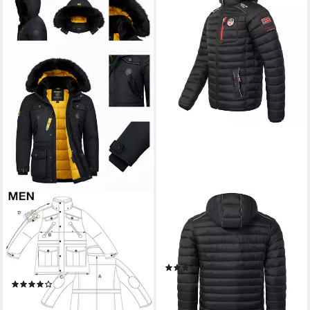
GEOGRAPHICAL NORWAY
GEOGRAPHICAL NORWAY
Winterjacke (Packung,
Parka warme Designer
Wintermantel) Herren
Herren Winter Stepp Jacke
Outdoor Jacke Parka Anorak
Outdoorjacke BRAV
(6)
Wintermantel
89,90 €
UVP
179,90 €
(36)
189,90 €
UVP
499,90 €
-50%