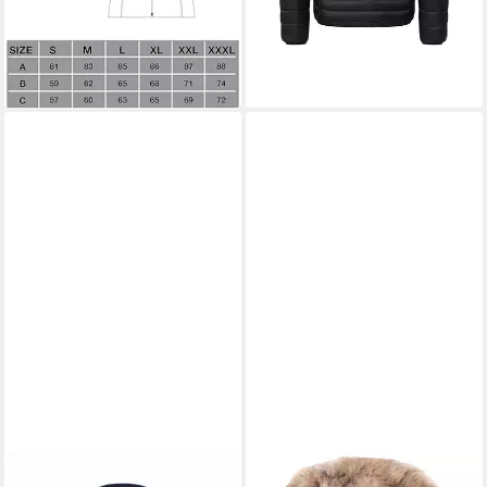
lieferbar - in 3-4 Werktagen bei dir
-62%
lieferbar - in 9-11 Werktagen bei
dir