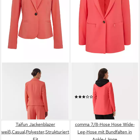
COMMA
COMMA
Jackenblazer Indoor-Jacke
Jackenblazer Indoor-Blazer
Antaillierter Blazer mit
Blazer mit
Reverskragen
Reißverschlusstaschen
(1)
ab 126,99 €
149,99 €
139,99 €
-15%
leider ausverkauft
leider ausverkauft
Taifun Jackenblazer
comma 7/8-Hose Hose Wide-
weiß,Casual,Polyester,Strukturiert,Kent,Lang,Regular
Leg-Hose mit Bundfalten in
Fit
Ankle-Länge