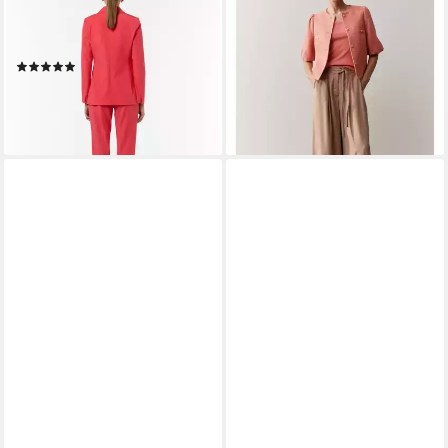
Elastischer, taillierter Blazer
Kurzblazer, Ballonärmel
ab 111,99 €
aus Viskosemix
UVP
139,99 €
(1)
-20%
ab 103,99 €
UVP
159,99 €
lieferbar - in 5-6 Werktagen bei dir
-35%
leider ausverkauft