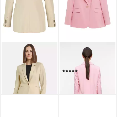
TAIFUN
COMMA
Longblazer - Taillierter Blazer
Jackenblazer Indoor-Blazer
aus feiner Stretch-Qualität
Antaillierter Blazer aus
ab 79,00 €
UVP
159,99 €
Viskosemix
(1)
-51%
ab 97,49 €
149,99 €
leider ausverkauft
-35%
leider ausverkauft