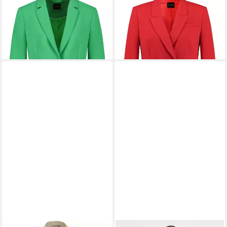
TAIFUN
TAIFUN
Jackenblazer
Jackenblazer
149,99 €
134,40 €
159,99 €
149,99 €
-6%
-10%
lieferbar - in 2-3 Werktagen bei dir
lieferbar - in 2-3 Werktagen bei dir