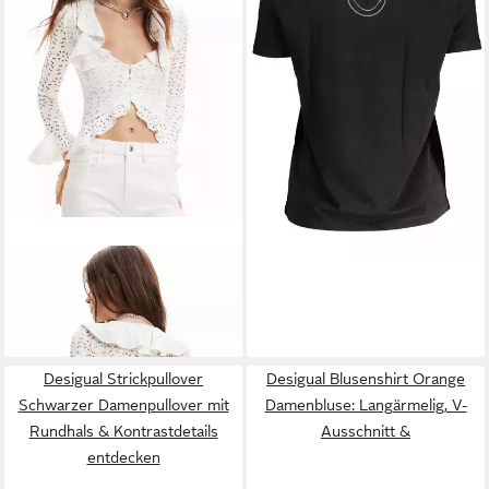
DESIGUAL
Langarmbluse
LORNA (1-tlg) Volant
66,99 €
Desigual Strickpullover
Desigual Blusenshirt Orange
Schwarzer Damenpullover mit
Damenbluse: Langärmelig, V-
Rundhals & Kontrastdetails
Ausschnitt &
entdecken