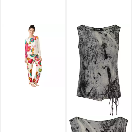
DESIGUAL
Longsleeve
Flower Lollipop von Desigual
49,00 €
DESIGUAL
T-Shirt
Gemustertes schwarzes