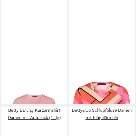
BETTY BARCLAY
BETTY BARCLAY
Klassische Bluse Bluse Kurz
T-Shirt
49,99 €
1/1 Arm
69,99 €
Betty Barclay Kurzarmshirt
Betty&Co Schlupfbluse Damen
Damen mit Aufdruck (1-tlg)
mit Flügelärmeln