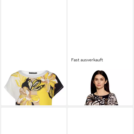
Fast ausverkauft
BETTY BARCLAY
BETTY BARCLAY
Shirtbluse Shirt Kurz 1/2
Kurzarmshirt Damen mit
Arm
Ärmelaufschlag (1-tlg)
59,99 €
31,99 €
UVP
59,99 €
-47%