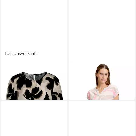
Fast ausverkauft
BETTY BARCLAY
BETTY BARCLAY
Schlupfbluse Damen mit 3/4
Kurzarmshirt Damen mit
Arm
Ringel (1-tlg) Materialmix
59,99 €
ab 47,99 €
59,99 €
-20%