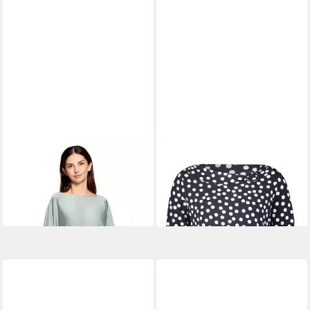
BETTY BARCLAY
BETTY BARCLAY
Satinbluse Damen mit U-
T-Shirt Basic Shirt
34,49 €
Boot-Ausschnitt
68,99 €
37,99 €
UVP
69,99 €
-50%
-46%