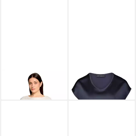
BETTY BARCLAY
BETTY BARCLAY
Kurzarmshirt Damen mit
Shirtbluse Shirt Kurz 1/2
Gummizug (1-tlg)
Arm
59,99 €
59,99 €