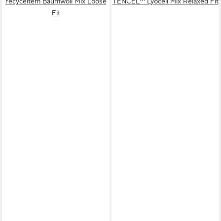
recyceltem Baumwoll Mix Loose
TENCEL™ Lyocell Mix Relaxed Fit
Fit