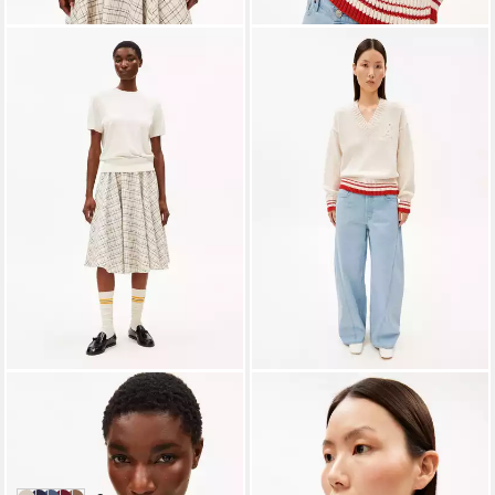
ARMEDANGELS
ARMEDANGELS
T-Shirt FINE KNIT Strickshirt
Strickpullover ICONIC Å
aus TENCEL™ Modal Mix
COLLEGE
79,90 €
ab 99,90 €
UVP
129,90 €
in 2-3 Werktagen bei dir
-23%