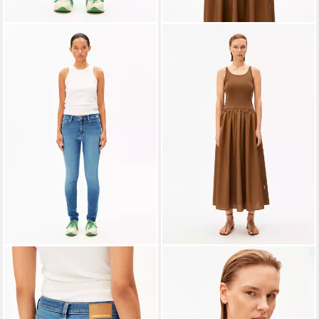
ARMEDANGELS
ARMEDANGELS
Skinny-fit-Jeans TILLAA
Jerseykleid RIB Kleid aus
54,90 €
Bio-Baumwoll Mix
UVP
129,90 €
79,90 €
UVP
99,90 €
-58%