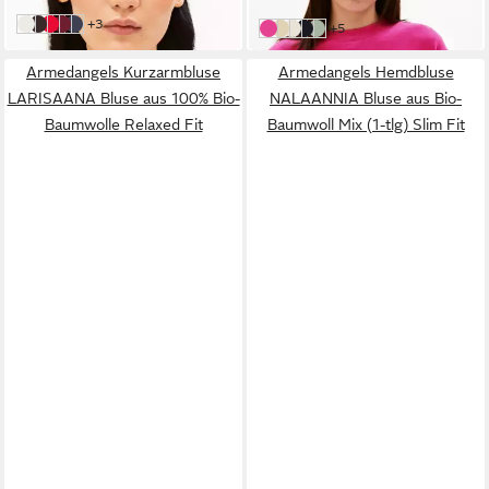
in 5-6 Werktagen bei dir
in 4-5 Werktagen bei dir
weitere Farben:
+3
off white
claystone
mars red
velvet red
tinted navy
weitere Farben:
+5
very berry
golden hay
undyed
black
foam
Armedangels Kurzarmbluse
Armedangels Hemdbluse
LARISAANA Bluse aus 100% Bio-
NALAANNIA Bluse aus Bio-
Baumwolle Relaxed Fit
Baumwoll Mix (1-tlg) Slim Fit