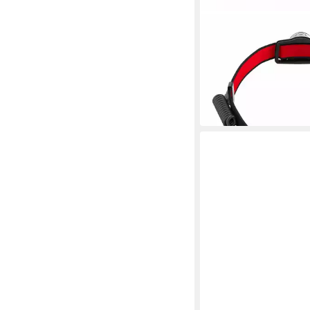
LEDLENSER
LED Stirnlampe H8R 
74,90 €
UVP
99,90 €
-25%
in 3-4 Werktagen bei dir