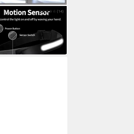
LL
(14)
Stirnlampe Wiederaufladbar,
reitstrahl & Spotlight
9 €
UVP
69,99 €
 Werktagen bei dir