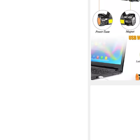
TUWENA
LED Stirnlampe Wiede
Kopflampe IPX4 Wasse
ab 8,99 €
UVP
14,99 €
-40%
in 2-3 Werktagen bei dir