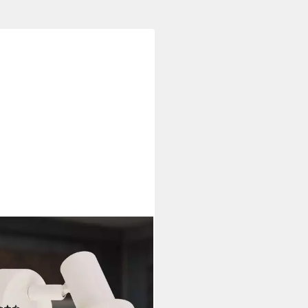
ONER LEUCHTEN
enspot LED Wandlampe Innen
zimmer GU10, exkl.
htmittel, ohne Leuchtmittel,
K - Extra - Warmweiß,