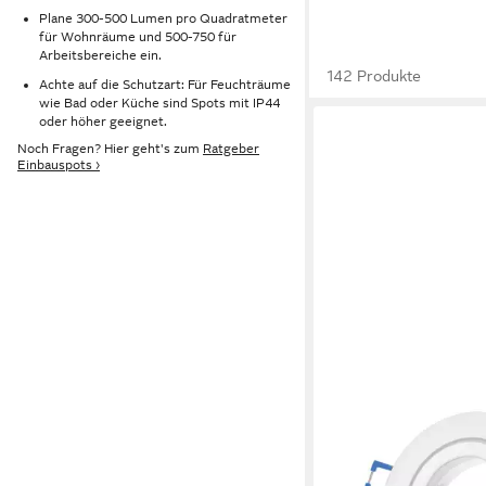
Plane 300-500 Lumen pro Quadratmeter
für Wohnräume und 500-750 für
Arbeitsbereiche ein.
142 Produkte
Achte auf die Schutzart: Für Feuchträume
wie Bad oder Küche sind Spots mit IP44
oder höher geeignet.
Noch Fragen? Hier geht's zum
Ratgeber
Einbauspots ›
SWEET LED
Deckenspot Bad IP44 
weiß Badezimmer Alu