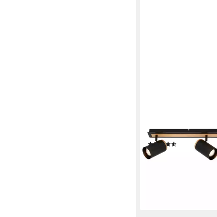
BRILONER LEUCHTEN
LED Deckenspot Dec
modern Spotleuchte 
schwenkbar, 3-flammi
Leuchtmittel
(3)
ab 84,99 €
UVP
109,00
-22%
lieferbar - in 3-4 Werktag