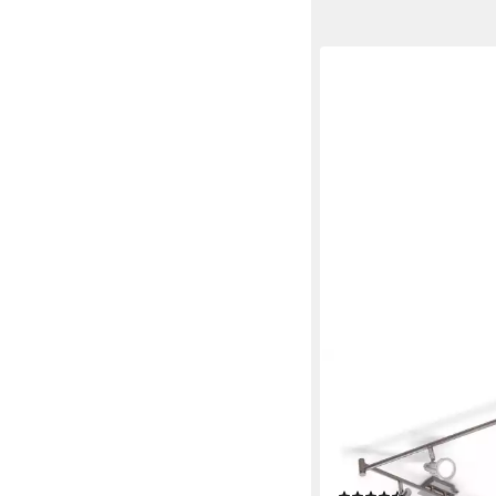
B.K.LICHT
Deckenleuchte mode
Deckenlampe 6-flam
Metall matt-nickel - 
wechselbar