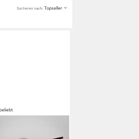
Topseller
Sortieren nach:
beliebt
LICHT
enleuchte LED Deckenlampe
zimmer Küche Bad 60 cm 4-