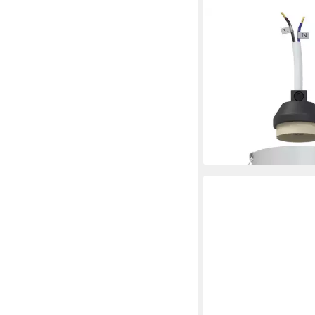
VIDAXL
Deckenleuchten 9 x 9
Einbauspots 12 Stück
Silber 91x91 mm
ab 42,30 €
lieferbar - in 4-5 Werktag