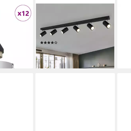
GLOBO LIGHTING
VIDA
 x 2 cm
Deckenspots, Leuchtmittel nicht
Deck
 Quadrat GU10
inklusive, Deckenleuchte Spotleiste
x 2 
ab 4
Deckenstrahler 6-flammig
liefe
Wohnzimmerleuchte
en bei dir
(4)
89,99 €
UVP
129,99 €
-31%
lieferbar - in 3-4 Werktagen bei dir