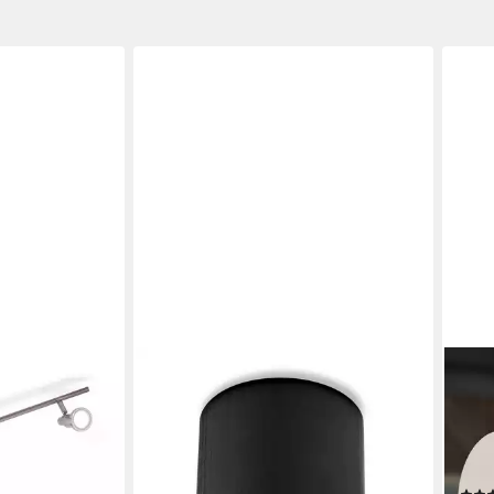
SWEET LED
BRIL
rne LED
LED Deckenspots spots schwarz
Deck
mig 180cm
Aufbauspot GU10 5W Aluminium
Wohn
BKL1207, LED
Deckenspots 230V, Leuchtmittel
Leuc
wechselbar, Warmweiß,
2700