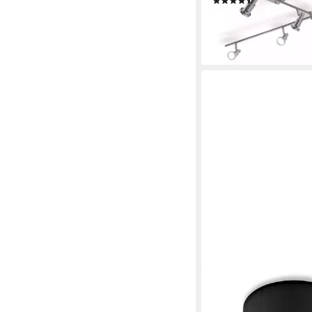
(17)
ab 56,99 €
UVP
99,99 
-43%
lieferbar - in 3-4 Werktag
SWEET LED
LED Deckenspots spo
Aufbauspot GU10 5W