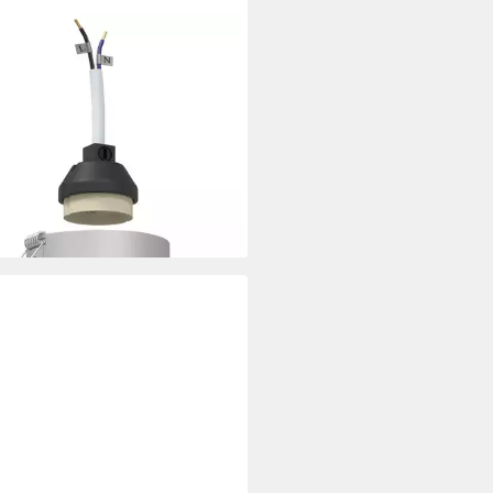
XL
enleuchte Spotlight Silber 9 x 9
cm Aluminium
0,62 €
rbar - in 4-5 Werktagen bei dir