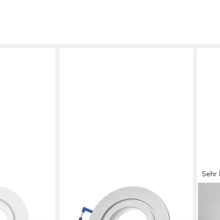
Sehr 
SWEET LED
B.K.
spots 4 stück
Deckenspot Bad IP44 spots 4 stück
Deck
minium, ohne
Aluminium badezimmer GU10, ohne
Wohn