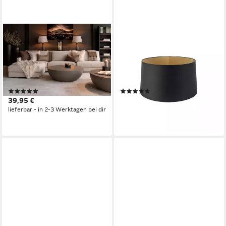
AMBIENTE-LEBENSART.DE
QAZQA
Lampenschirm
Lampenschirm Rond schuin
Lampenschirm-Leinen Textil
katoen, QAZQA
Hell Grau konische Form Ø
Lampenschirm, Schwarz,
40cm
Textil, Modern
(2)
(2)
39,95 €
43,90 €
UVP
79,95 €
lieferbar - in 2-3 Werktagen bei dir
-45%
lieferbar - in 3-4 Werktagen bei dir