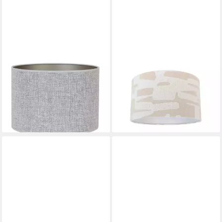
DIRK DAVIDS LEUCHTEN GMBH
QAZQA
Lampenschirm Lampenschirm
Lampenschirm Cilinder white
Zylinder Leinen Hell Grau 20-
beige
58,95 €
20-15, Hochwertiger
lieferbar - in 3-4 Werktagen bei dir
Leinenstoff
44,95 €
lieferbar - in 2-3 Werktagen bei dir