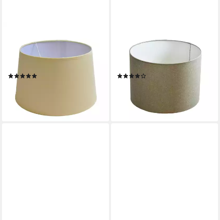
B&S
B&S
Lampenschirm Lampenschirm
Lampenschirm Lampenschirm
rund aus Stoff H 18 x Ø 30
Ø 20 x 15 cm leinen
cm für Tisch - Stehlampen
Zylinderförmig
(4)
(2)
11,99 €
12,99 €
lieferbar - in 4-5 Werktagen bei dir
lieferbar - in 4-5 Werktagen bei dir