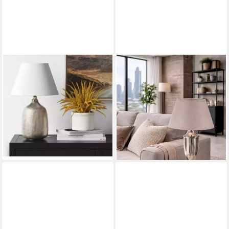
AMBIENTE-LEBENSART.DE
AMBIENTE-LEBENSART.DE
Lampenschirm
Lampenschirm Design-Taupe
Lampenschirm-Leinen Textil
Hell Leinen Optik rund-
Weiss Hell rund-konische
konische Form Ø 30cm
29,95 €
Form Ø 30cm
lieferbar - in 2-3 Werktagen bei dir
25,95 €
UVP
29,95 €
-13%
lieferbar - in 2-3 Werktagen bei dir