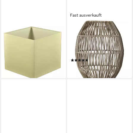
Fast ausverkauft
DIRK DAVIDS LEUCHTEN GMBH
STAR TRADING
Lampenschirm Lampenschirm
Lampenschirm Dekoleuchte
für Tischleuchte in Vierkant
Lampenschirm Rattan H:
Leinen Cotton Creme 30-30-
30cm für E27 Fassungen
28, Hochwertiger Stoff
Außen beige
(1)
36,95 €
38,95 €
lieferbar - in 2-3 Werktagen bei dir
lieferbar - in 2-3 Werktagen bei dir