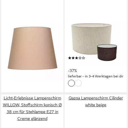
LICHT-ERLEBNISSE
AMAGOHOME
Lampenschirm WILLOW,
Lampenschirm Lampenschirm
Stoffschirm Ø 38 cm konisch
30 cm aus Baumwolle-Leinen
für Stehlampe E27 Beige
– E27 Sockel – Leinenweiß
64,95 €
oder
lieferbar in 4 Wochen
(1)
18,95 €
29,89 €
-37%
lieferbar - in 3-4 Werktagen bei dir
Licht-Erlebnisse Lampenschirm
Qazqa Lampenschirm Cilinder
WILLOW, Stoffschirm konisch Ø
white beige
38 cm für Stehlampe E27 in
Creme glänzend