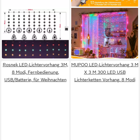
ROSNEK
JIBENHOME
LED-Lichtervorhang 3M, 8
Lichtervorhang LED Vorhang
Modi, 10
Lichterketten,Vorhanglichter
29,29 €
ab 26,99 €
Weihnachtsornamente, für
8 Modi mit Fernbedienung
UVP
42,00 €
UVP
39,99 €
Feiertage Parties
-30%
-33%
lieferbar in 3 Wochen
lieferbar in 3 Wochen
Mehrfarbig
Warmweiß
Rosnek LED-Lichtervorhang 3M,
MUPOO LED-Lichtervorhang 3 M
8 Modi, Fernbedienung,
X 3 M 300 LED USB
USB/Batterie, für Weihnachten
Lichterketten Vorhang, 8 Modi