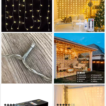
MOJAWO
QUALRA
Lichtervorhang 160er LED-
LED-Lichtervorhang
Lichtervorhang Innen und
100/200/300LEDs 8 Modi
Außen warmweiß
Lichtervorhang Fenster Innen
(1)
(3)