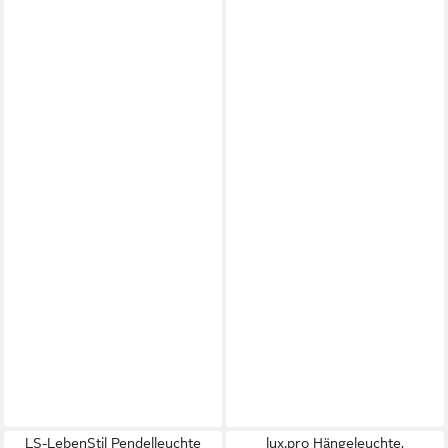
LS-LebenStil Pendelleuchte
lux.pro Hängeleuchte,