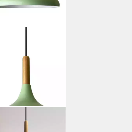
YUM
elleuchte Bamyum
elleuchte I Champion I Ø35 cm