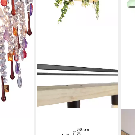
QAZQA
BAM
Pendelleuchte Shelf, ohne
Pend
Leuchtmittel, Warmweiß, QAZQA
Pend