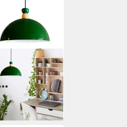
YUM
elleuchte Pendelleuchte Yimpi
elampe Industrial Ø30 cm, E27,
rne Lampe, ohne Leuchtmittel,
 Dimmbar, Einstellbare
(6)
llänge
0 €
UVP
49,90 €
rbar - in 4-5 Werktagen bei dir
+17