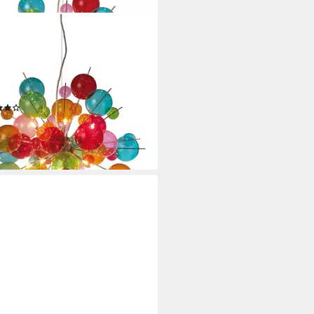
E
elleuchte Explosion, ohne
htmittel,
eleuchte,metall,glas,multicolor,
G9 max.20W
(16)
18 €
UVP
663,95 €
%
rbar - in 2-3 Werktagen bei dir