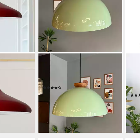
BAMYUM
BAM
m
Pendelleuchte Bamyum Hängelampe
Pend
messer 35 cm
I Lipeo I Ø40 cm E27 Metall Deko
Häng
Lampe, ohne
Modern Lampe, ohne Leuchtmittel
Mode
(7)
E27,
59,90 €
Kabe
lieferbar in 4 Wochen
42,1
en bei dir
+4
-16%
liefe