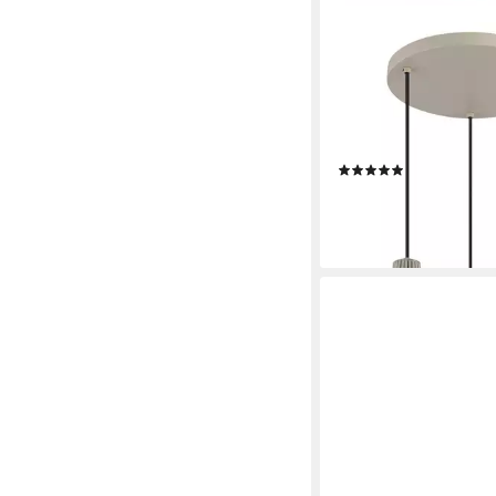
OTTO HOME
Hängeleuchte Yannic,
Metall cremefarben, e
40W 230V, ohne Leuch
in PVC Schwarz kürzb
(4)
H: 1200mm
63,15 €
UVP
169,99 €
-63%
lieferbar - in 2-4 Werktag