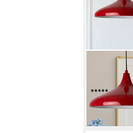
BAMYUM
Pendelleuchte Bamyu
Pendelleuchte Durch
E27 Metall Moderne 
Leuchtmittel
(16)
49,20 €
lieferbar - in 4-5 Werktag
+11