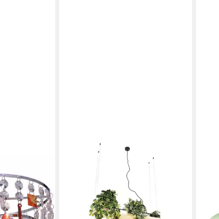
hne
en bei dir