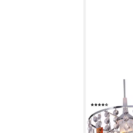
NÄVE
Pendelleuchte Lina, o
Leuchtmittel
(6)
37,99 €
UVP
66,95 €
-43%
lieferbar - in 3-4 Werktag