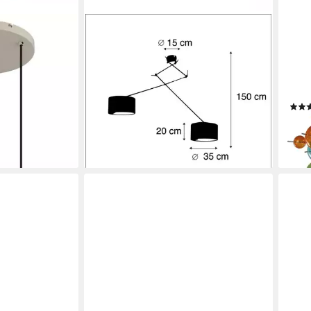
QAZQA
NÄV
 Hängelampe
Pendelleuchte Blitz, ohne
Pend
xkl. 3x E27
Leuchtmittel, Warmweiß, QAZQA
Leuc
tmittel, Kabel
Hängeleuchte, e27, Blau, Textil,
Häng
ar, ø: 500mm,
Modern
10x
175,00 €
UVP
379,00 €
279,
-54%
-58
lieferbar - in 5-6 Werktagen bei dir
en bei dir
liefe