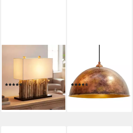
LEVANDEO®
BAMYUM
Nachttischlampe, levandeo
Pendelleuchte Hängelampe
Lampe 35 x 40 x 16 cm
Kupferfarbe, E27, Handgemalt
Tischlampe Treibholz Unikat
Vintage Industrial Style
Holzlampe
Lampe, ohne Leuchtmittel
(3)
(10)
64,99 €
ab 94,20 €
lieferbar - in 2-3 Werktagen bei dir
lieferbar - in 3-4 Werktagen bei dir