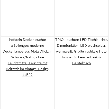
hofstein Deckenleuchte
TRIO Leuchten LED Tischleuchte,
»Bollengo« moderne
Dimmfunktion, LED wechselbar,
Deckenlampe aus Metall/Holz in
warmweiß, Große rustikale Holz-
Schwarz/Natur, ohne
lampe für Fensterbank &
Leuchtmittel, Leuchte mit
Beistelltisch
Holzstab im Vintage-Design,
4xE27