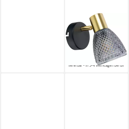
NÄVE
Wandleuchte Lindita, ohne
Leuchtmittel, 1er Spot, Relief-
Glasschirm smokey, Gestell
messing matt, 1x E14 exkl.
15,99 €
UVP
25,95 €
-38%
lieferbar - in 3-4 Werktagen bei dir