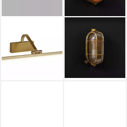
LICHT-ERLEBNISSE
RELIGHT
Bilderleuchte CHELSEA, LED,
Außen-Wandleuchte Relight
Warmweiß, Wandleuchte LED
Maia - Kompakte E27
in Messing matt 3000 K 963
Wandlampe Schiffslampe aus
lm Metall verstellbar
Messing, ohne Leuchtmittel
Produktdatenblatt
99,00 €
134,96 €
179,95 €
lieferbar - in 2-3 Werktagen bei dir
-25%
lieferbar - in 3-4 Werktagen bei dir