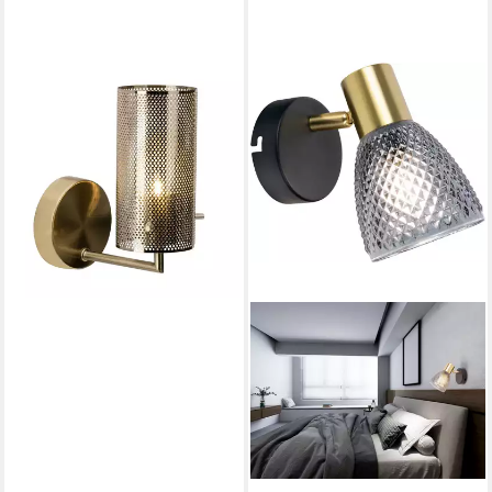
BRILLIANT
Wandleuchte Gracian, ohne
Leuchtmittel, Wandlampe
messing gebürstet
26,04 €
lieferbar - in 2-3 Werktagen bei dir