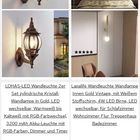
LINDBY
VIVITAR
Außen-Wandleuchte Nadesha,
LED Wandleuchte Gold Metall
Kunststoff Gold / Messing
& Glas – Retro Design mit
IP44, 1 x 60 W
kalt/warm/neutralweißem
25,67 €
UVP
34,90 €
Licht, 21W, LED wechselbar,
(3)
-26%
flimmerfrei & augenschonend
29,98 €
UVP
49,99 €
lieferbar - in 3-4 Werktagen bei dir
– Elegante Wandlampe für
-40%
Wohnzimmer
lieferbar - in 2-3 Werktagen bei dir
LOHAS-LED Wandleuchte 2er
Lapalife Wandleuchte Wandlampe
Set zylindrische Kristall-
Innen Gold Vintage, mit Weißem
Wandlampe in Gold, LED
Stoffschirm, 4W LED Birne, LED
wechselbar, Warmweiß bis
wechselbar, für Schlafzimmer
Kaltweiß mit RGB-Farbwechsel,
Wohnzimmer Flur Treppenhaus
3200 mAh Akku-Leuchte mit
Badezimmer
RGB-Farben, Dimmer und Timer