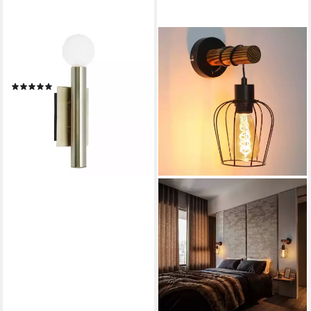
BRILLIANT
Wandleuchte Lucky, ohne
Leuchtmittel, messing antik
(1)
ab 29,99 €
UVP
36,99 €
-19%
lieferbar - in 9-11 Werktagen bei
dir