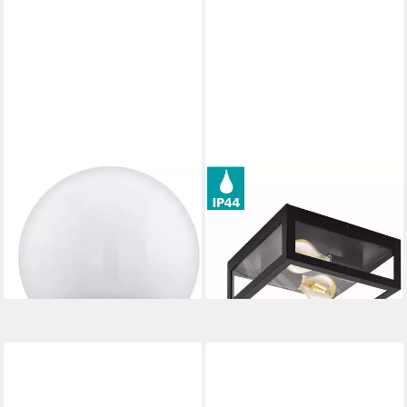
EGLO
EGLO
Deckenleuchte NISIA-Z
Außen-Deckenleuchte
74,55 €
ALAMONTE 1
UVP
109,00 €
ab 51,11 €
UVP
92,90 €
-32%
-45%
in 3-4 Werktagen bei dir
in 3-4 Werktagen bei dir