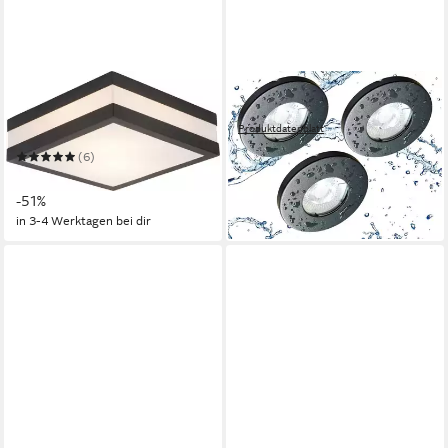
BRILLIANT
TRANGO
Außen-Deckenleuchte
LED Einbauleuchte
Produktdatenblatt
MATTEO
ab 29,99 €
UVP
65,97 €
(6)
-55%
ab 37,55 €
UVP
75,99 €
in 4-5 Werktagen bei dir
-51%
in 3-4 Werktagen bei dir