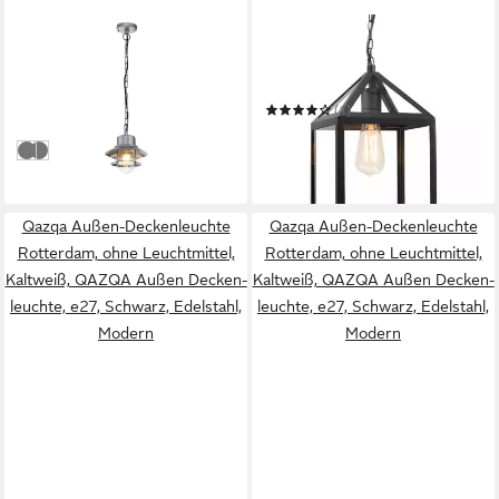
ELSTEAD LIGHTING
QAZQA
LED Außen-Deckenleuchte
Außen-Deckenleuchte
84,99 €
Amsterdam
UVP
136,89 €
-38%
(1)
66,90 €
UVP
119,00 €
in 4-5 Werktagen bei dir
Silber
Schwarz
-44%
in 4-5 Werktagen bei dir
Qazqa Außen-Deckenleuchte
Qazqa Außen-Deckenleuchte
Rotterdam, ohne Leuchtmittel,
Rotterdam, ohne Leuchtmittel,
Kaltweiß, QAZQA Außen Decken­
Kaltweiß, QAZQA Außen Decken­
leuchte, e27, Schwarz, Edelstahl,
leuchte, e27, Schwarz, Edelstahl,
Modern
Modern