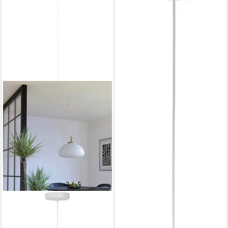
Leuchtmittel, Ø24 x H110 cm
/ exkl. 1 x E27 (max. 40W) /
Seegras und Kraftpapier
46,25 €
UVP
62,90 €
-26%
lieferbar - in 3-4 Werktagen bei dir
EGLO
Hängeleuchte Summerhill
Hängelampe 1-fach, Japan-