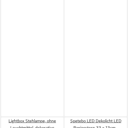
Lightbox Stehlampe, ohne
Spetebo LED Dekolicht LED
Leuchtmittel, dekorative
Papierstern 33 x 13cm -