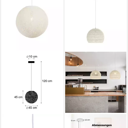
QAZQA
COSTWAY
Pendelleuchte Corda, ohne
Pendelleuchte, geflochtene