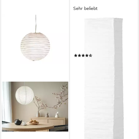
Sehr beliebt
BRILLIANT
Stehlampe Nerva, ohne
Leuchtmittel, 145cm Höhe,
E14 max. 40W,
Metall/Reispapier,
(80)
Fußschalter
ab 28,58 €
UVP
55,99 €
-49%
lieferbar - in 3-4 Werktagen bei dir