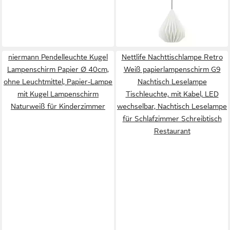
ab 23,17 €
ohne Leuchtmittel,
UVP
29,90 €
Hängeleuchte, H110 x Ø31
-23%
lieferbar - in 3-4 Werktagen bei dir
cm, schwarz, 1X25W exkl.
niermann Pendelleuchte Kugel
Nettlife Nachttischlampe Retro
Lampenschirm Papier Ø 40cm,
Weiß papierlampenschirm G9
ohne Leuchtmittel, Papier-Lampe
Nachtisch Leselampe
mit Kugel Lampenschirm
Tischleuchte, mit Kabel, LED
Naturweiß für Kinderzimmer
wechselbar, Nachtisch Leselampe
für Schlafzimmer Schreibtisch
Restaurant