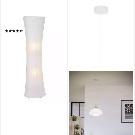
BRILLIANT
Stehlampe Becca, ohne
Leuchtmittel, Stehlampe weiß
(3)
ab 32,15 €
UVP
65,99 €
-51%
lieferbar - in 3-4 Werktagen bei dir