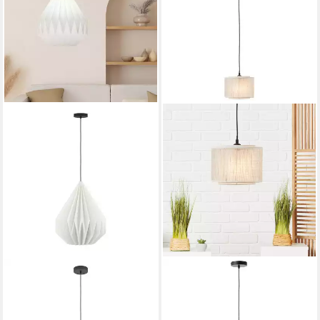
EGLO
LIGHTBOX
Hängeleuchte MINTING, ohne
Pendelleuchte, ohne
Leuchtmittel, Pendelleuchte,
Leuchtmittel, Hängelampe, Ø