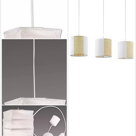
H110 x B24 cm / aus Seegras
und Kraftpapier
148,08 €
UVP
209,00 €
-29%
lieferbar - in 3-4 Werktagen bei dir
NÄVE
LED Pendelleuchte PAPER,
LED wechselbar, LED Papier-
Pendelleuchte,