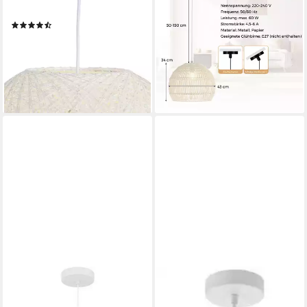
Leuchtmittel, Warmweiß
Deckenleuchte, verstellbare
(2)
Aufhängehöhe
62,90 €
UVP
105,00 €
56,99 €
UVP
99,99 €
-40%
-43%
lieferbar - in 5-6 Werktagen bei dir
lieferbar - in 4-5 Werktagen bei dir
EGLO
Hängeleuchte ARNHEM, ohne