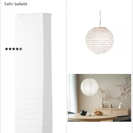
Sehr beliebt
BRILLIANT
Stehlampe Nerva, ohne
Leuchtmittel, 145cm Höhe,
E14 max. 40W,
Metall/Reispapier,
(80)
Fußschalter
ab 28,58 €
UVP
55,99 €
-49%
lieferbar - in 3-4 Werktagen bei dir