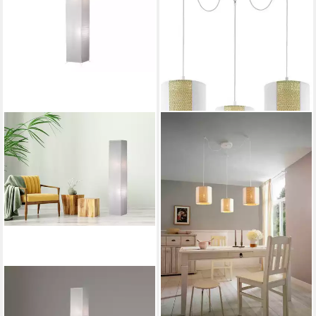
EGLO
Hängeleuchte ARNHEM, ohne
Leuchtmittel, Ø 96 x H130 cm
/ exkl. 3 x E27 (je max. 40W)
/ Seegras, Kraftpapier
133,68 €
UVP
199,00 €
-33%
lieferbar - in 3-4 Werktagen bei dir
REALITY LEUCHTEN
LED Stehlampe, LED
wechselbar, Warmweiß,