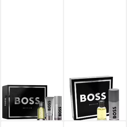
BOSS
BOSS
Duft-Set BOSS BOTTLED
Duft-Set HUGO BOSS
CASE 3 Stück
BOTTLED EDT 50ML +
(8)
DEODORANT SPRAY 150ML
69,90 €
54,40 €
lieferbar - in 2-3 Werktagen bei dir
(108,80 €/ 100 ml)
lieferbar - in 2-3 Werktagen bei dir