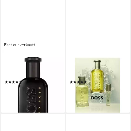
Fast ausverkauft
BOSS
BOSS
Extrait Parfum Bottled
Duft-Set Hugo Boss Boss
Parfum, Glasflakon, Parfüm
Bottled Set - EDT 100 ml +
EXTRAIT, Herrenduft
EDT 10
(23)
(3)
ab 76,90 €
69,95 €
99,90 €
(1.538,00 €/ 1 l)
(63,59 €/ 100 ml)
lieferbar - in 2-3 Werktagen bei dir
-23%
lieferbar - in 2-3 Werktagen bei dir