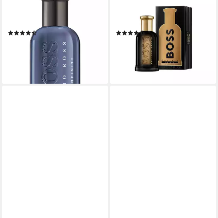
Infinite, Glasflakon, Parfüm
Glasflakon, Parfüm EXTRAIT,
EDP, Herrenduft
Herrenduft
(11)
(8)
ab 46,27 €
ab 70,51 €
UVP
85,00 €
(92,54 €/ 100 ml)
(1.410,20 €/ 1 l)
lieferbar - in 8-10 Werktagen bei
-46%
dir
lieferbar - in 2-3 Werktagen bei dir