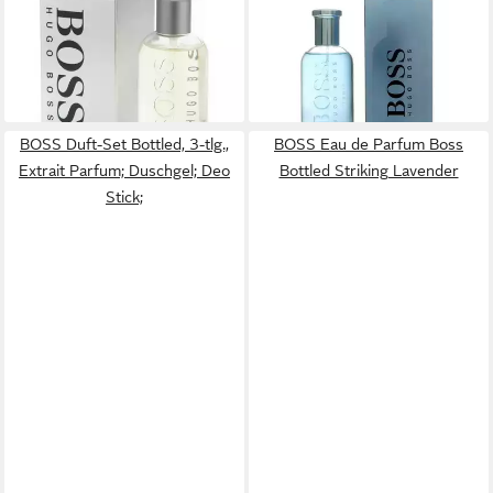
Boss Bottled, EdT
Bottled Tonic Eau de Toilette
44,39 €
100 ml
(887,80 €/ 1 l)
45,10 €
lieferbar - in 7-9 Werktagen bei dir
(451,00 €/ 1 l)
lieferbar - in 2-3 Werktagen bei dir
BOSS Duft-Set Bottled, 3-tlg.,
BOSS Eau de Parfum Boss
Extrait Parfum; Duschgel; Deo
Bottled Striking Lavender
Stick;