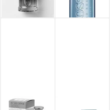
(111,48 €/ 100 ml)
(999,90 €/ 1 l)
-34%
lieferbar - in 3-4 Werktagen bei dir
lieferbar - in 2-3 Werktagen bei dir
BOSS
BOSS
Eau de Toilette Hugo Boss
Eau de Toilette Hugo Boss