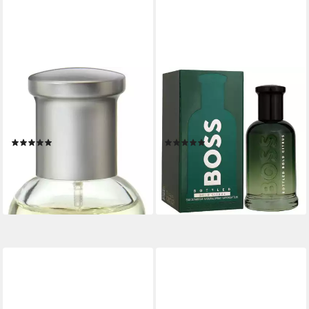
BOSS
BOSS
Eau de Toilette BOSS
Eau de Parfum Bottled Bold
BOTTLED, mit einer warmen
Citrus, Glasflakon, Parfüm
Herznote
EDP, Herrenduft
(2233)
(2)
ab 39,95 €
ab 129,00 €
UVP
85,00 €
(39,95 €/ 100 ml)
(2.580,00 €/ 1 l)
lieferbar in 2 Wochen
-53%
lieferbar - in 2-3 Werktagen bei dir