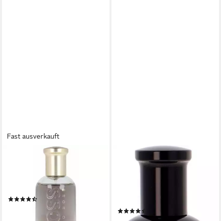
Fast ausverkauft
BOSS
BOSS
Eau de Parfum Bottled,
Eau de Toilette BOSS
Glasflakon, Parfüm EDP,
BOTTLED NIGHT EDT FOR
Herrenduft
HIM, Männerduft, aromatisch-
(6)
würziger Duft
ab 64,90 €
(35)
(649,00 €/ 1 l)
78,99 €
UVP
106,00 €