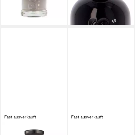
lieferbar - in 2-3 Werktagen bei dir
(789,90 €/ 1 l)
-25%
lieferbar - in 2-3 Werktagen bei dir
Fast ausverkauft
Fast ausverkauft
BOSS
BOSS
Eau de Parfum Bottled
Extrait Parfum Bottled Elixir,