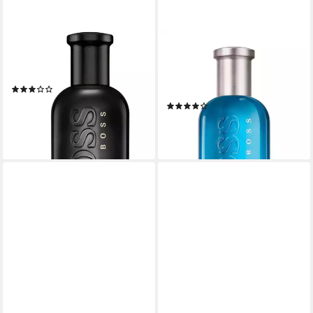
BOSS
BOSS
Eau de Parfum Bottled
Eau de Toilette Bottled Pacific,
Parfum von Hugo Boss
Glasflakon, Parfüm EDT,
(2)
Herrenduft
159,00 €
(3)
(159,00 €/ 100 ml)
199,00 €
lieferbar - in 6-7 Werktagen bei dir
(1.990,00 €/ 1 l)
lieferbar - in 2-3 Werktagen bei dir