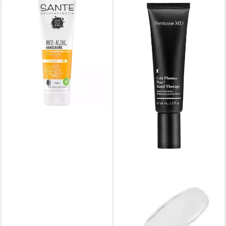
SANTE
Handcreme Anti Aging, 75 ml
3,19 €
(42,53 €/ 1 l)
lieferbar - in 3-4 Werktagen bei dir