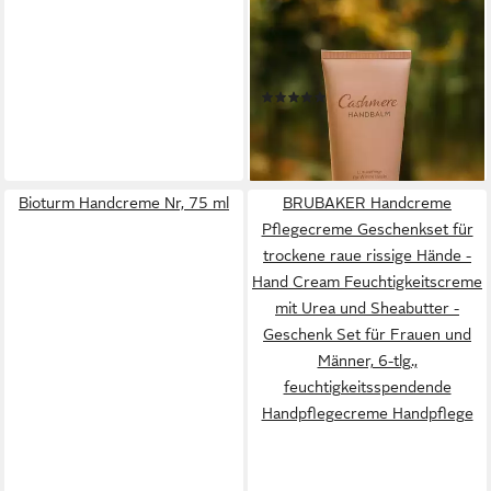
Handbalm bei spröden rauhen
Winterhänden (50 ml)
Packung, Enthält Sheabutter
(1)
für Geschmeidigkeit, reduziert
9,49 €
Wasserverlust
(189,80 €/ 1 l)
lieferbar - in 2-3 Werktagen bei dir
Bioturm Handcreme Nr, 75 ml
BRUBAKER Handcreme
Pflegecreme Geschenkset für
trockene raue rissige Hände -
Hand Cream Feuchtigkeitscreme
mit Urea und Sheabutter -
Geschenk Set für Frauen und
Männer, 6-tlg.,
feuchtigkeitsspendende
Handpflegecreme Handpflege