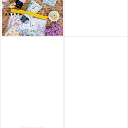
tlg., Bussy Bees - Vegan
Honey
(1)
17,25 €
(172,50 €/ 1 l)
lieferbar - in 6-8 Werktagen bei dir