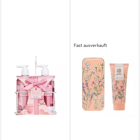
Fast ausverkauft
HEATHCOTE & IVORY
Handcreme Blechdose 100
ml, 1-tlg., Bussy Bees - Vegan
Honey
16,25 €
(162,50 €/ 1 l)
lieferbar - in 6-8 Werktagen bei dir