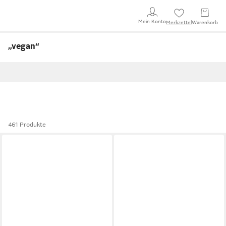
Mein Konto
Merkzettel
Warenkorb
„vegan
“
461 Produkte