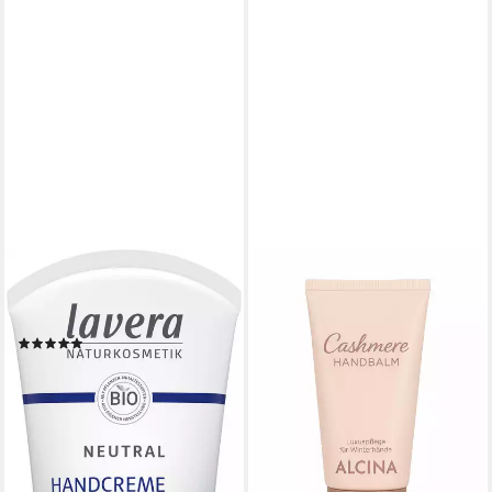
LAVERA
Handcreme Neutral
Handcreme
(1)
ab 6,09 €
(12,18 €/ 100 ml)
lieferbar - in 2-3 Werktagen bei dir