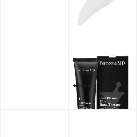
PERRICONE
Handcreme PERRICONE
Handcreme Cold Plasma
Plus+ Hand Therapy
(1)
ab 35,00 €
(59,32 €/ 100 ml)
lieferbar - in 6-7 Werktagen bei dir