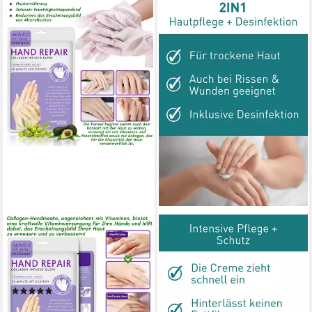
ALIVER
N1 HEALTHCARE
Handcreme Pflegecreme
Handcreme N1 Mikrosilber
Handpflege Handmaske Anti-
Handcreme, 50ml, Desinfiziert
Falten Aliver, 1-tlg.
und pflegt die Haut
(2)
gleichzeitig.
ab 9,99 €
ab 10,90 €