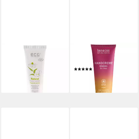
ECO COSMETICS
BENECOS
Handcreme Body -
Handcreme Natural Basics
Handcreme 125ml
Intensiv Shea, 75 ml
(1)
5,99 €
1,99 €
(47,92 €/ 1 l)
lieferbar - in 3-4 Werktagen bei dir
(26,53 €/ 1 l)
lieferbar - in 3-4 Werktagen bei dir