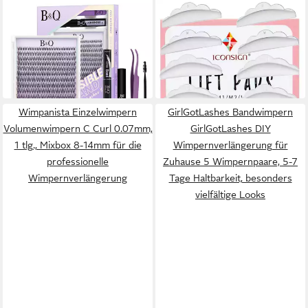
B&Q
ICONSIGN
Einzelwimpern Lashes
Einzelwimpern Silikon Pads
Extension Set 144PCS Venus
Wimpernlifting
29,75 €
9,99 €
Lash Clusters
Wimpernwelle 5 Paar in
UVP
49,99 €
in 2-3 Werktagen bei dir
Größen S M M1 M2 L
-40%
in 2-3 Werktagen bei dir
Wimpanista Einzelwimpern
GirlGotLashes Bandwimpern
Volumenwimpern C Curl 0.07mm,
GirlGotLashes DIY
1 tlg., Mixbox 8-14mm für die
Wimpernverlängerung für
professionelle
Zuhause 5 Wimpernpaare, 5-7
Wimpernverlängerung
Tage Haltbarkeit, besonders
vielfältige Looks