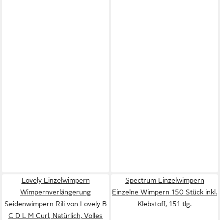
Lovely Einzelwimpern
Spectrum Einzelwimpern
Wimpernverlängerung
Einzelne Wimpern 150 Stück inkl.
Seidenwimpern Rili von Lovely B
Klebstoff, 151 tlg.
C D L M Curl, Natürlich, Volles