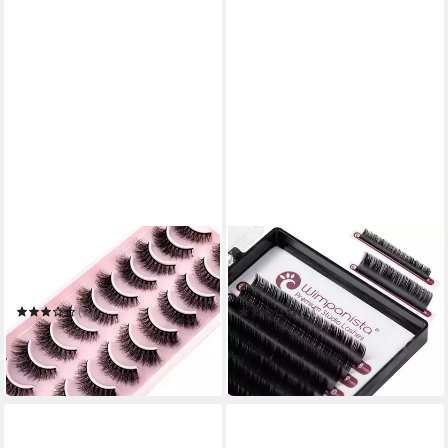
MONTEGONI
WIMPANISTA
Bandwimpern 10 Paar
Einzelwimpern
Wimpern Falsche
Volumenwimpern D Curl
0.07mm
(2)
(1)
9,49 €
13,99 €
UVP
13,99 €
in 2-3 Werktagen bei dir
-32%
in 3-4 Werktagen bei dir