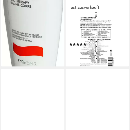
Fast ausverkauft
SANTE
Bodylotion Happiness Bio
Orange Mango, Orange, 150
ml
(2)
5,29 €
(35,27 €/ 1 l)
lieferbar - in 2-3 Werktagen bei dir