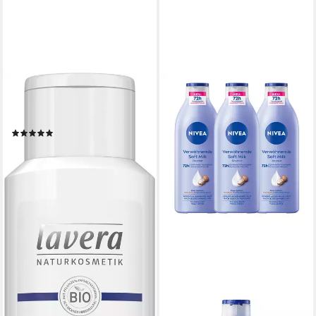
LAVERA
Körperlotion Neutral
Körperlotion
(1)
ab 12,09 €
(6,05 €/ 100 ml)
lieferbar - in 2-3 Werktagen bei dir