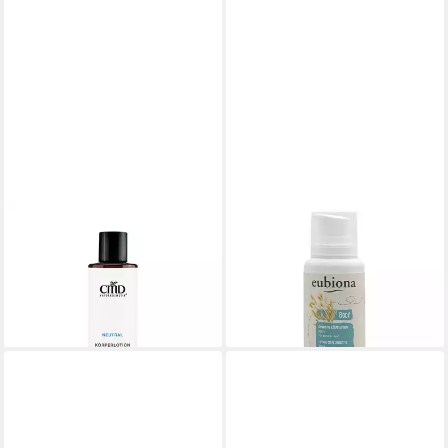
CMD NATURKOSMETIK
EUBIONA
Bodylotion Neutra
Körperlotion Sensitive
Körperlotion
Körperlotion - Hafer 200ml
ab 13,55 €
9,95 €
(67,75 €/ 1 l)
(49,75 €/ 1 l)
lieferbar - in 2-3 Werktagen bei dir
lieferbar - in 3-4 Werktagen bei dir