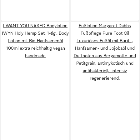
I WANT YOU NAKED Bodylotion
Fußlotion Margaret Dabbs
IWYN Holy Hemp Set, 1-tlg., Body
Fußpflege Pure Foot Oil
Lotion mit Bio-Hanfsamenöl
Luxuriöses Fußöl mit Buriti-,
100ml extra reichhaltig vegan
Hanfsamen- und Jojobaöl und
handmade
Duftnoten aus Bergamotte und
Petitgrain, antimykotisch und
antibakteriell, intensiv
regenerierend.