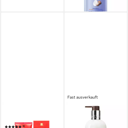
(13,73 €/ 1 l)
lieferbar - in 2-3 Werktagen bei dir
Fast ausverkauft
CHOPARD
MOLTON BROWN
Körperpflegemittel Chopard
Bodylotion Sunlit Clementine
Casmir Body Lotion 150 ml
& Vetiver Körperlotion, für
(1)
Alle Hauttypen vegan