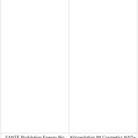
SANTE Bodylotion Energy Bio
Körperlotion IM Cosmetics NAD+