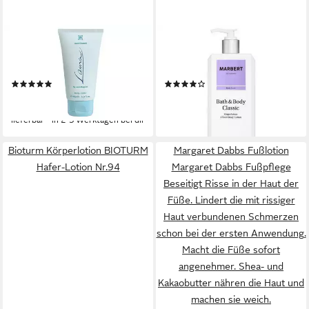
LAURA BIAGIOTTI
MARBERT
Bodylotion Laura Packung, 1-
Bodylotion Bath & Body
tlg., 150 ml BodyLotion
Classic Allover Body Lotion
(1)
(1)
18,88 €
11,99 €
(12,59 €/ 100 ml)
(29,98 €/ 1 l)
lieferbar - in 2-3 Werktagen bei dir
lieferbar - in 4-5 Werktagen bei dir
Bioturm Körperlotion BIOTURM
Margaret Dabbs Fußlotion
Hafer-Lotion Nr.94
Margaret Dabbs Fußpflege
Beseitigt Risse in der Haut der
Füße. Lindert die mit rissiger
Haut verbundenen Schmerzen
schon bei der ersten Anwendung.
Macht die Füße sofort
angenehmer. Shea- und
Kakaobutter nähren die Haut und
machen sie weich.