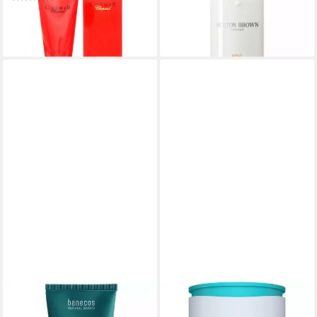
ab 5,50 €
ab 36,99 €
(36,67 €/ 1 l)
(36,99 €/ 1 l)
lieferbar - in 2-3 Werktagen bei dir
lieferbar - in 3-4 Werktagen bei dir
BENECOS
Körperlotion Natural Basics