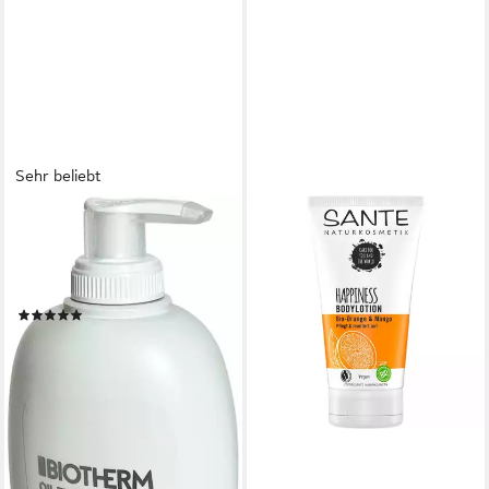
Sehr beliebt
BIOTHERM
Körpermilch Oil Therapy
Baume Corps, mit drei
kostbaren Ölen
(85)
ab 27,99 €
UVP
34,00 €
(69,98 €/ 1 l)
-18%
lieferbar - in 1-2 Werktagen bei dir