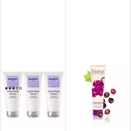
MARBERT
Körperlotion Bath & Body
Classic Körperlotion
(1)
ab 24,89 €
(62,23 €/ 1 l)
lieferbar - in 4-5 Werktagen bei dir