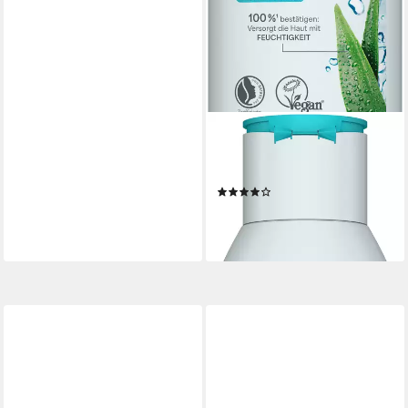
LAVERA
Körperlotion basis sensitive
Body Lotion Express
(1)
ab 7,19 €
(2,88 €/ 100 ml)
lieferbar - in 2-3 Werktagen bei dir