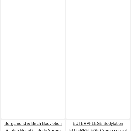
Bergamond & Birch Bodylotion
EUTERPFLEGE Bodylotion
Vitalisé No. 50 – Body Serum
EUTERPFLEGE Creme spezial