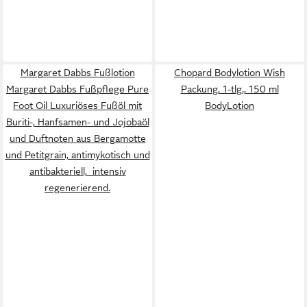
Margaret Dabbs Fußlotion
Chopard Bodylotion Wish
Margaret Dabbs Fußpflege Pure
Packung, 1-tlg., 150 ml
Foot Oil Luxuriöses Fußöl mit
BodyLotion
Buriti-, Hanfsamen- und Jojobaöl
und Duftnoten aus Bergamotte
und Petitgrain, antimykotisch und
antibakteriell, intensiv
regenerierend.