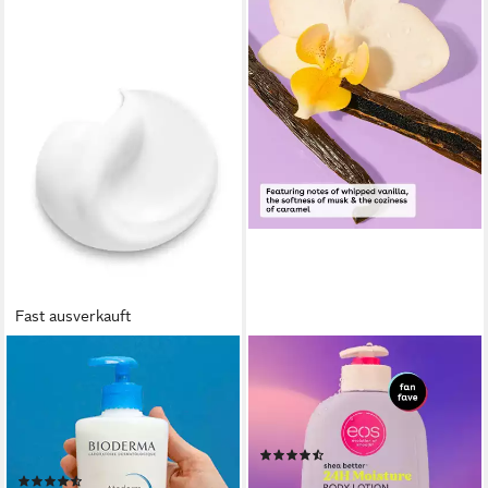
Fast ausverkauft
BIODERMA
EOS EVOLUTION OF SMOOTH
Bodylotion Atoderm Crème
Bodylotion Shea Better 24H
Ultra -, verbessert die
Moisture Body Lotion-
Feuchtigkeitsversorgung der
Bodywash-Bodymist-Bodyoil
(10)
Haut
ab 29,90 €
UVP
44,90 €
(2)