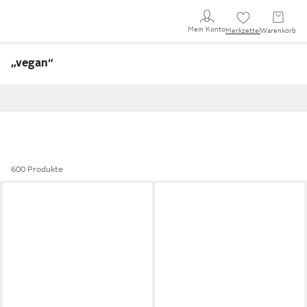
Mein Konto
Merkzettel
Warenkorb
„vegan
“
600 Produkte