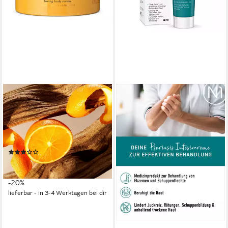
RITUALS
Körpercreme The Ritual of
Mehr Body Cream 200 ml, Mit
belebender Süßorange und
beruhigendem Zedernholz
(2)
39,99 €
49,99 €
(20,00 €/ 100 ml)
-20%
lieferbar - in 3-4 Werktagen bei dir