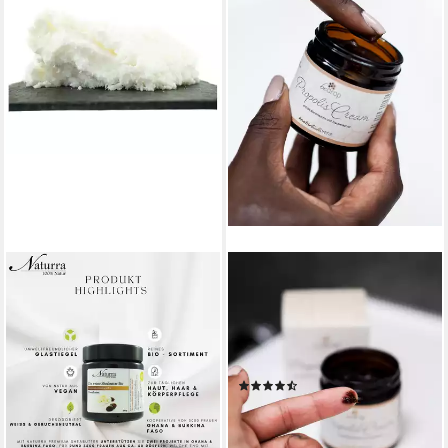
NATURRA
BEDROP
Körperbutter Bio Sheabutter
Körpercreme hochdosierte
weiß desodoriert –
Propolis Creme mit
geruchsneutral im
Bienenwachs &
Braunglastiegel,
Traubenkernöl Propolis Salbe
(7)
ab 14,95 €
Geruchsneutral,
unterstützend bei: Akne
ab 19,90 €
(149,50 €/ 1 kg)
Premiumkosmetik in
Creme, Akne, Pickel Salbe,
lieferbar - in 3-4 Werktagen bei dir
(331,67 €/ 1 kg)
Lebensmittelqualität, Omega-
Stark dosiert und ergiebig für
lieferbar - in 3-4 Werktagen bei dir