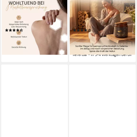
Körpercreme Bee Cream
Körpercreme Bienengiftsalbe
Bienengiftsalbe hochdosiert
100 ml - Derma Test „Sehr
mit 8 Kräuterextrakten -
gut“ inkl. Massivholz
Alternative zu Arnika Salbe I
Cremespatel, 1-tlg.,
(83)
(4)
Pferdesalbe I Wärmecreme,
Hochkonzentrierte Muskel-
ab 25,90 €
ab 29,95 €
UVP
34,95 €
Schmerzsalbe für Gelenke I
und Gelenkpflege mit ca. 330
(259,00 €/ 1 kg)
(299,50 €/ 1 kg)
Cellulite Creme I Schmerzen
Bienenstichen
lieferbar - in 3-4 Werktagen bei dir
-14%
Salbe
lieferbar - in 3-4 Werktagen bei dir