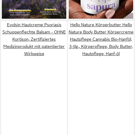
Creme bei Akne,
-32%
lieferbar - in 3-4 Werktagen bei dir
Pergamenthaut &
lieferbar - in 2-3 Werktagen bei dir
Neurodermitis
Evolsin Hautcreme Psoriasis
Hello Nature Körperbutter Hello
Schuppenflechte Balsam - OHNE
Nature Body Butter Körpercreme
Kortison, Zertifiziertes
Hautpflege Cannabis Bio-Hanföl,
Medizinprodukt mit patentierter
3-tlg., Körperpflege, Body Butter,
Wirkweise
Hautpflege, Hanf-öl