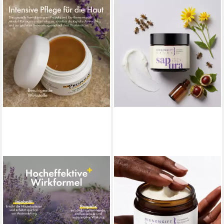
HC PRODUCTS
SAPURA HEALTH
Hautcreme Propolis Salbe
Körpercreme Bienengift
PUR – Naturkosmetik für
Salbe, Bee Cream mit CBD,
empfindliche Haut I 50ml,
Arnika & Rosskastanie, 60 ml
16,90 €
Unterstützende Propolis
24,90 €
(281,67 €/ 1 l)
14,95 €