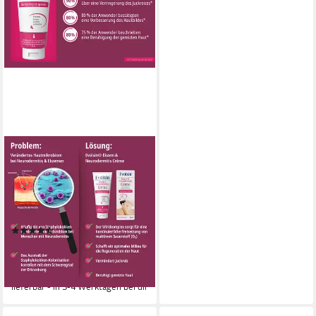
EVOLSIN
Hautcreme Ekzem &
Neurodermitis Creme - OHNE
KORTISON, Zertifiziertes
Medizinprodukt mit
(12)
patentierte Wirkweise
16,95 €
UVP
19,95 €
(33,90 €/ 100 ml)
-15%
lieferbar - in 3-4 Werktagen bei dir