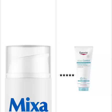
EUCERIN
Körperbalsam AtopiControl
Balsam, Lindert juckende,
trockene Haut und stärkt die
Hautbarriere
(3)
25,75 €
(64,38 €/ 1 l)
lieferbar - in 2-3 Werktagen bei dir