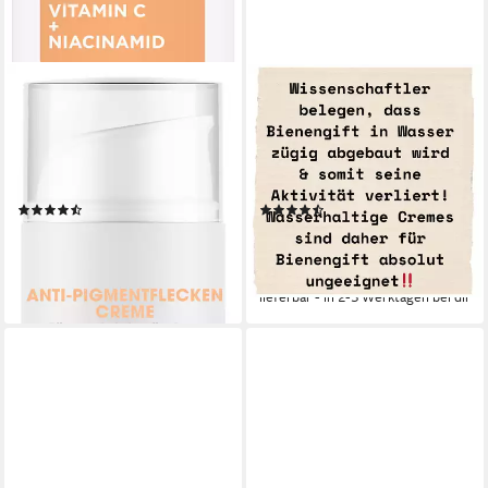
MIXA
BEE JOYOUS
Körpercreme MIXA ANTI-
Hautcreme Bienengiftsalbe,
PIGMENTFLECKEN CREME,
unterstützt mit aktivem
pflegt ungleichmäßige, müde
Bienengift, Haut & Gelenke,
Haut
Echte Bienengiftsalbe OHNE
(14)
(21)
Wasser, Alternative Schmerz-
12,99 €
29,50 €
UVP
35,50 €
& Rheumasalbe
(259,80 €/ 1 l)
(98,33 €/ 100 ml)
lieferbar - in 1-2 Werktagen bei dir
-17%
lieferbar - in 2-3 Werktagen bei dir