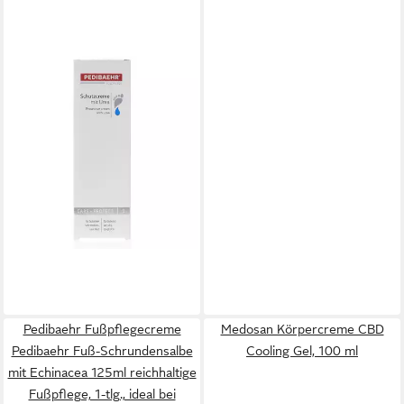
PEDIBAEHR
Fußpflegecreme Pedibaehr
Schutzcreme mit Urea 125ml
10,95 €
(87,60 €/ 1 l)
in 2-3 Werktagen bei dir
Pedibaehr Fußpflegecreme
Medosan Körpercreme CBD
Pedibaehr Fuß-Schrundensalbe
Cooling Gel, 100 ml
mit Echinacea 125ml reichhaltige
Fußpflege, 1-tlg., ideal bei