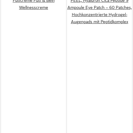
Fußcreme Fuß & Bein
PEEL, Hyaluron Cica Peptide 9
Wellnesscreme
Ampoule Eye Patch – 60 Patches,
Hochkonzentrierte Hydrogel-
Augenpads mit Peptidkomplex