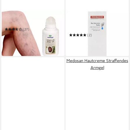
MEDOSAN
PEDIBAEHR
Hautcreme Venen-Ex Roll-On
Fußcreme Pedibaehr
Karitécreme forte mit
(37)
Panthenol 125ml
14,95 €
(2)
(19,93 €/ 100 ml)
ab 10,95 €
in 2-3 Werktagen bei dir
(87,60 €/ 1 l)
in 2-3 Werktagen bei dir
Medosan Hautcreme Straffendes
Armgel