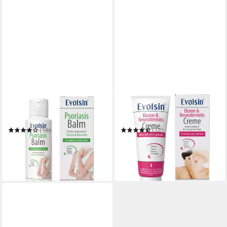
EVOLSIN
EVOLSIN
Hautcreme Psoriasis
Hautcreme Ekzem &
Schuppenflechte Balsam -
Neurodermitis Creme - OHNE
OHNE Kortison
KORTISON
(16)
(12)
19,95 €
16,95 €
UVP
19,95 €
(19,95 €/ 100 ml)
(33,90 €/ 100 ml)
in 3-4 Werktagen bei dir
-15%
in 3-4 Werktagen bei dir