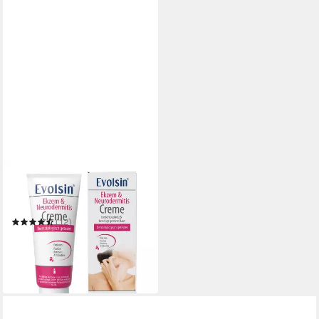
EVOLSIN
Hautcreme Ekzem &
Neurodermitis Creme - OHNE
KORTISON
(12)
16,95 €
UVP
19,95 €
(33,90 €/ 100 ml)
-15%
in 3-4 Werktagen bei dir