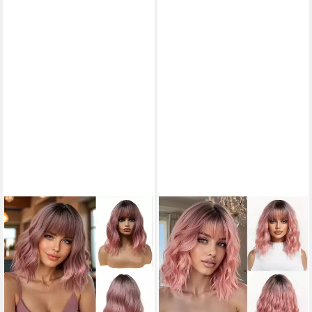
LUXUSKOLLEKTION
LUXUSKOLLEKTION
Kunsthaarperücke Perücke 14
Kunsthaarperücke Perücke
Zoll Kurz Pony Synthetisch
Bob rosa kurz gewellt Pony
Damen Gewellt Cosplay
synthetisch Ombre
Ombre Rosa
rose(6354-1)
64,95 €
68,95 €
lieferbar - in 4-5 Werktagen bei dir
lieferbar - in 5-6 Werktagen bei dir