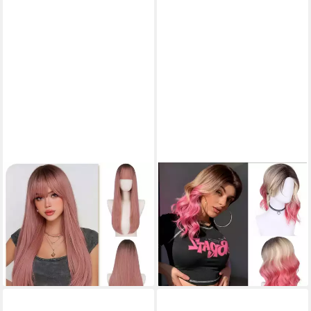
LUXUSKOLLEKTION
LUXUSKOLLEKTION
Kunsthaarperücke Perücke
Kunsthaarperücke Perücke
Damen Synthetik 60 cm Pony
Lange Lockige Synthetische
Cosplay Party Feiertage Blond
Ombre Pink Damen Ash Pink
61,95 €
Rosa
lieferbar - in 5-6 Werktagen bei dir
72,95 €
lieferbar - in 4-5 Werktagen bei dir