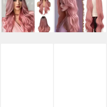
Rosa Lange Synthetische
Locken Mittelscheitel Frauen
Welle Perücke Dunkle
synthetisch Party Rosa 60 cm
71,95 €
Wurzeln für Frauen
lieferbar - in 6-8 Werktagen bei dir
59,95 €
lieferbar - in 6-7 Werktagen bei dir