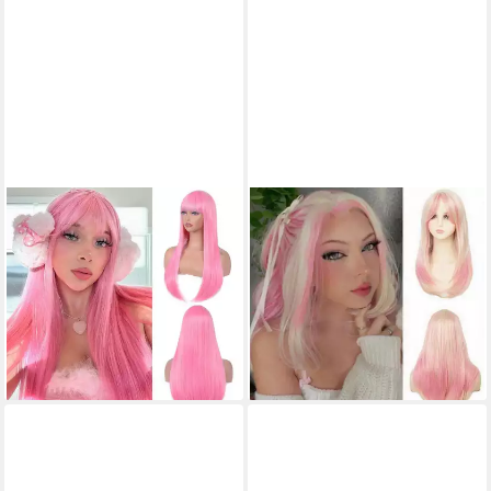
LUXUSKOLLEKTION
LUXUSKOLLEKTION
Kunsthaarperücke Perücke
Kunsthaarperücke Perücke
Pony Damen Kunsthaar
Frauen lang Mittelteil
Cosplay Party 56 cm 22 Zoll
Synthetik Cosplay Party Blond
Rosa Lang
Rosa
57,95 €
63,95 €
lieferbar - in 9-11 Werktagen bei
lieferbar - in 6-8 Werktagen bei dir
dir