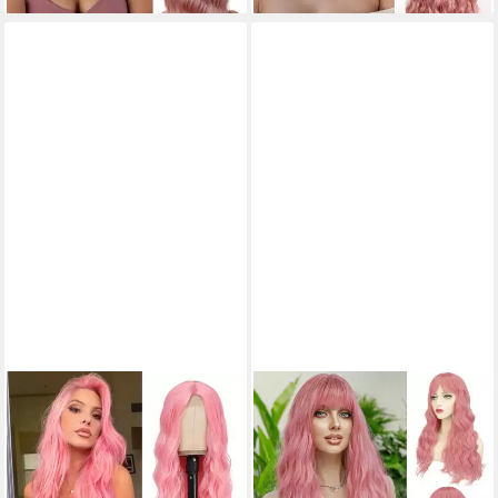
LUXUSKOLLEKTION
LUXUSKOLLEKTION
Kunsthaarperücke Perücke
Kunsthaarperücke Lange
Cosplay Lang Pink Synthetik
Rosa Perücke mit Pony 66cm
Mittelscheitel Damen 28 Inch
Gewellt Synthetisch für
Rosa
Frauen