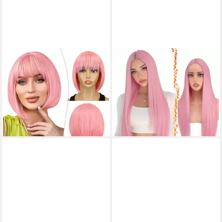
LUXUSKOLLEKTION
LUXUSKOLLEKTION
Kunsthaarperücke Perücke
Kunsthaarperücke Perücke
Bob Kurz Pony Kunsthaar
Synthetisch Lang
Damen Cosplay Kostüm Rosa
Mittelscheitel Spitzenfront
50,95 €
Cosplay Rosa 71cm
lieferbar - in 4-5 Werktagen bei dir
72,95 €
lieferbar - in 3-4 Werktagen bei dir