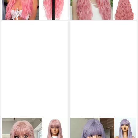
76,95 €
53,95 €
lieferbar - in 4-5 Werktagen bei dir
lieferbar - in 4-5 Werktagen bei dir
LUXUSKOLLEKTION
LUXUSKOLLEKTION
Kunsthaarperücke Perücke
Kunsthaarperücke Perücke
Frauen rosa Pony Haar
Pony Lang Kunsthaar Damen