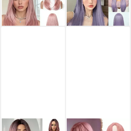
Cosplay Party Rosa (1287-10)
Party Cosplay Lila Glatt
68,95 €
45,95 €
lieferbar - in 5-6 Werktagen bei dir
lieferbar - in 5-6 Werktagen bei dir
LUXUSKOLLEKTION
LUXUSKOLLEKTION
Kunsthaarperücke Ombre
Kunsthaarperücke Perücke