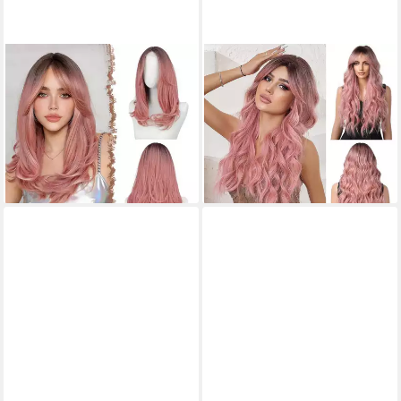
LUXUSKOLLEKTION
LUXUSKOLLEKTION
Kunsthaarperücke Perücke
Kunsthaarperücke Lockige
Pony 45 cm Damen Kunsthaar
Ombre Rosa Damen Perücke
Party Lace Front Ombre Rosa
mit Pony Kunsthaar
68,95 €
Hitzebeständig für
lieferbar - in 6-8 Werktagen bei dir
56,95 €
lieferbar - in 6-7 Werktagen bei dir