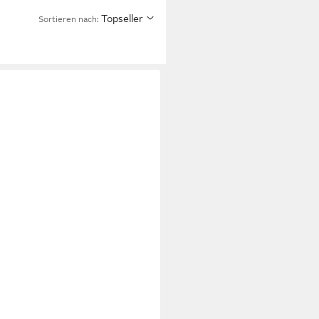
Topseller
Sortieren nach: