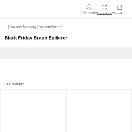
Mein Konto
Merkzettel
Warenkorb
…
Haarentfernung
Haarentferner
Black Friday Braun Epilierer
11 Produkte