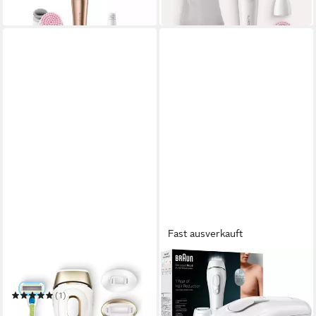
in 1-2 Werktagen bei dir
in 1-2 Werktagen bei dir
Fast ausverkauft
BRAUN
BRAUN
Epilierer
IPL-Haarentferner
Silk·expert Pro 5 PL5145
(1)
ab 360,89 €
UVP
599,00 €
339,00 €
UVP
559,99 €