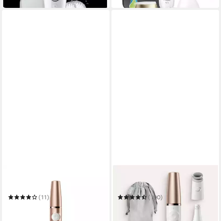
BRAUN
BRAUN
Gesichtsepilierer 911
Epilierer FaceSpa Pro 912
(11)
(190)
149,99 €
ab 124,99 €
UVP
204,99 €
UVP
160,99 €
-27%
-22%