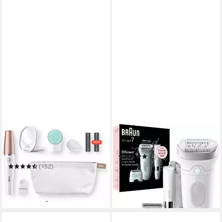
BRAUN
BRAUN
Gesichtsepilierer FaceSpa
Epilierer Silk-épil 7 7-441
851V 3-in-1
(1)
ab 109,50 €
UVP
155,60 €
(152)
ab 74,99 €
UVP
109,99 €
-30%
-32%
in 3-4 Werktagen bei dir
in 1-2 Werktagen bei dir