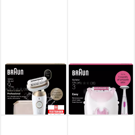
BRAUN
BRAUN
Epilierer Silk-épil 9 SES9-
Epilierer Silk-épil 3 SE3-202
060 3D
(8)
49,99 €
UVP
62,99 €
(8)
179,99 €
UVP
248,99 €
-21%
-28%
in 1-2 Werktagen bei dir
lieferbar in 3 Wochen