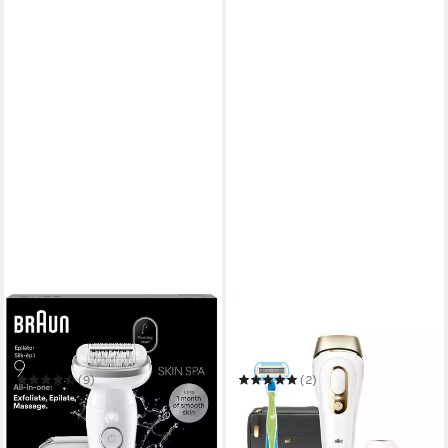
BRAUN
BRAUN
Epilierer Silk-épil SkinSpa 9
Haarentfernungsgerät 5
SES9-080 (Modell 2026) 9-
PL5243
381 (Modell 2025)
(9)
(2)
149,99 €
ab 321,99 €
UVP
197,99 €
in 2-3 Werktagen bei dir
-24%
in 3-5 Werktagen bei dir