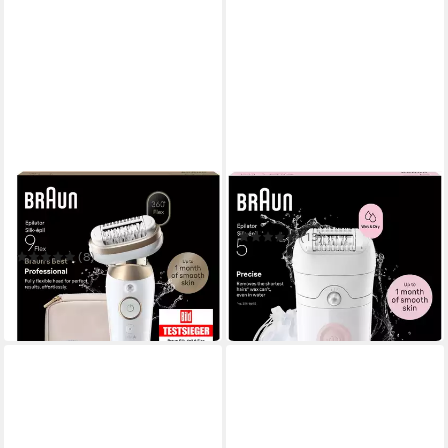
BRAUN
BRAUN
Epilierer Silk-épil 9 SES9-
Epilierer Silk-épil 5 SE5-030
060 3D
(13)
ab 79,99 €
UVP
92,99 €
(8)
179,99 €
UVP
248,99 €
-14%
-28%
in 1-2 Werktagen bei dir
lieferbar in 3 Wochen