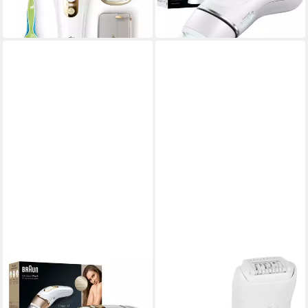
-40%
-39%
in 3-4 Werktagen bei dir
in 2-3 Werktagen bei dir
BRAUN
BRAUN
IPL-Haarentferner PL5052
Epilierer Braun Silk-épil 5-
ab 359,52 €
030, Epiliergerät
UVP
599,00 €