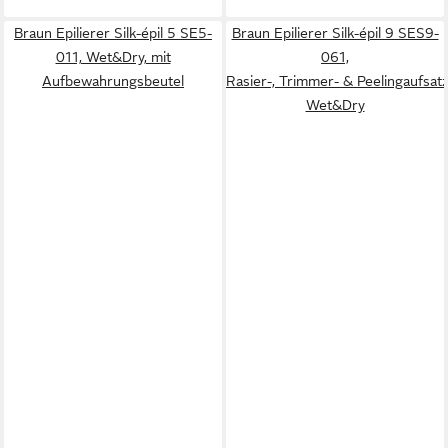
Braun Epilierer Silk-épil 5 SE5-
Braun Epilierer Silk-épil 9 SES9-
011, Wet&Dry, mit
061,
Aufbewahrungsbeutel
Rasier-, Trimmer- & Peelingaufsatz
Wet&Dry