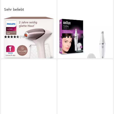
Sehr beliebt
PHILIPS
BRAUN
IPL-Haarentferner Philips
Elektrische
Lumea Series 9000
Gesichtsreinigungsbürste
BRI958/00
SE810
(1376)
(738)
479,99 €
ab 70,34 €
UVP
569,99 €
in 5-6 Werktagen bei dir
-16%
in 1-2 Werktagen bei dir