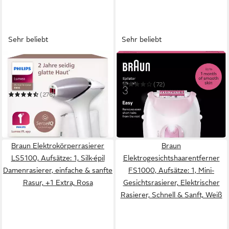
Sehr beliebt
Sehr beliebt
PHILIPS
BRAUN
IPL-Haarentferner Philips
Epilierer Silk-épil 3 SE3-031
Lumea Series 8000
(72)
BRI947/00
ab 44,99 €
UVP
54,99 €
(276)
299,99 €
UVP
549,99 €
-18%
-45%
in 1-2 Werktagen bei dir
in 3-5 Werktagen bei dir
Braun Elektrokörperrasierer
Braun
LS5100, Aufsätze: 1, Silk·épil
Elektrogesichtshaarentferner
Damenrasierer, einfache & sanfte
FS1000, Aufsätze: 1, Mini-
Rasur, +1 Extra, Rosa
Gesichtsrasierer, Elektrischer
Rasierer, Schnell & Sanft, Weiß