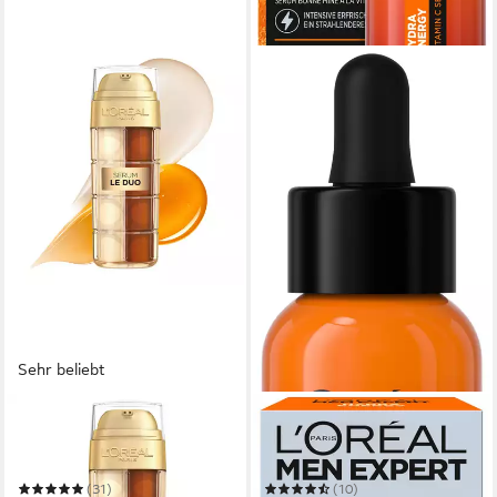
Sehr beliebt
L'ORÉAL PARIS
L'ORÉAL PARIS MEN EXPERT
Gesichtsserum AGE
Gesichtsserum HYDRA
PERFECT ANTI-AGING
ENERGY VITAMIN C SERUM
SERUM LE DUO
(31)
(10)