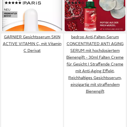
GRANATAPFEL & MACA-
(8)
(2)
PEPTIDE
19,99 €
ab 17,99 €
UVP
21,65 €
(666,33 €/ 1 l)
(599,67 €/ 1 l)
in 1-2 Werktagen bei dir
-17%
in 1-2 Werktagen bei dir
GARNIER Gesichtsserum SKIN
bedrop Anti-Falten-Serum
ACTIVE VITAMIN C, mit Vitamin
CONCENTRATED ANTI AGING
C Derivat
SERUM mit hochdosiertem
Bienengift - 30ml Falten Creme
für Gesicht I Straffende Creme
mit Anti-Aging Effekt,
Reichhaltiges Gesichtsserum,
einzigartig mit straffendem
Bienengift