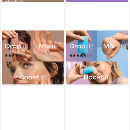
WELEDA
WELEDA
Gesichtsserum SUNKISSED
Gesichtsserum HYALURONIC
BRONZING SERUM DROPS
MOISTURE SERUM DROPS
(4)
(10)
ab 9,99 €
ab 8,99 €
UVP
11,95 €
UVP
11,95 €
(333,00 €/ 1 l)
(299,67 €/ 1 l)
-16%
-25%
in 1-2 Werktagen bei dir
in 1-2 Werktagen bei dir