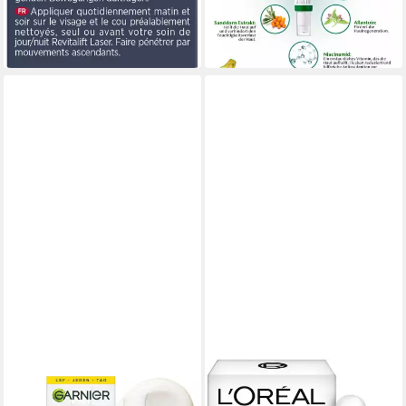
(633,00 €/ 1 l)
(35,98 €/ 100 ml)
in 1-2 Werktagen bei dir
-22%
in 2-3 Werktagen bei dir