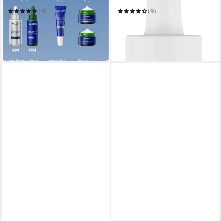
SERUM
(4)
(9)
ab 21,95 €
13,99 €
28,95 €
(731,67 €/ 1 l)
(466,33 €/ 1 l)
in 1-2 Werktagen bei dir
-24%
in 2-3 Werktagen bei dir