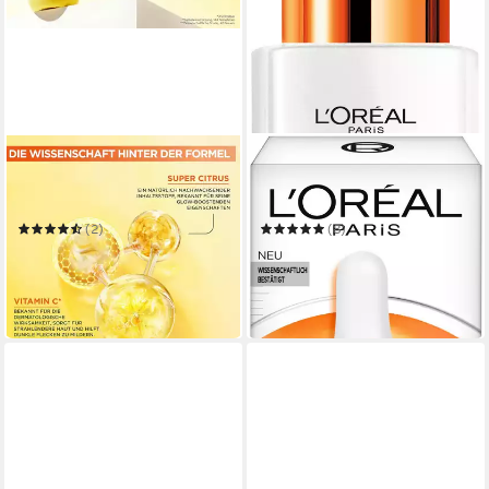
GARNIER
L'ORÉAL PARIS
Gesichtsserum Garnier
Gesichtsserum REVITALIFT
Serum-Crème gegen müde
CLINICAL VITAMIN C
Haut und dunkle Flecken
(2)
(8)
23,90 €
19,99 €
UVP
29,90 €
(478,00 €/ 1 l)
(666,33 €/ 1 l)
in 1-2 Werktagen bei dir
-20%
in 6-7 Werktagen bei dir