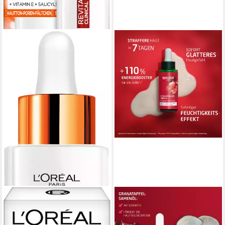
L'ORÉAL PARIS
WELEDA
Gesichtsserum REVITALIFT
Gesichtsserum
CLINICAL VITAMIN C
STRAFFENDES SERUM