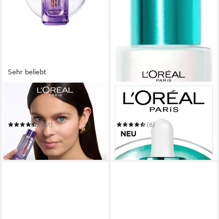
Sehr beliebt
L'ORÉAL PARIS
L'ORÉAL PARIS
Gesichtsserum REVITALIFT
Gesichtsserum BRIGHT
FILLER ANTI-FALTEN
REVEAL DARK SPOT
SERUM
NIACINAMID SERUM
(261)
(6)
ab 18,99 €
18,99 €
(633,00 €/ 1 l)
(633,00 €/ 1 l)
in 1-2 Werktagen bei dir
in 1-2 Werktagen bei dir