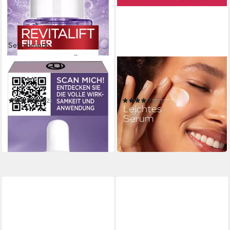
Sehr beliebt
L'ORÉAL PARIS
WELEDA
Gesichtsserum REVITALIFT
Gesichtsserum PORE
FILLER ANTI-FALTEN
REFINING SERUM DROPS
SERUM
(22)
(5)
12,99 €
ab 9,99 €
UVP
11,95 €
(866,00 €/ 1 l)
(333,00 €/ 1 l)
in 5-6 Werktagen bei dir
-16%
in 1-2 Werktagen bei dir