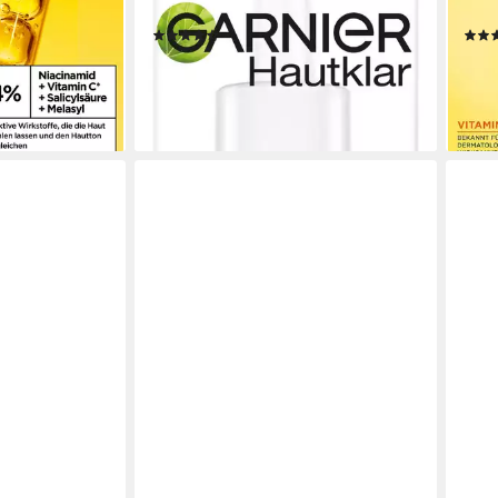
Fluid-Textur
Fleck
(9)
9,99 €
23,9
en bei dir
(333,00 €/ 1 l)
(478,0
lieferbar - in 1-2 Werktagen bei dir
-20
liefe