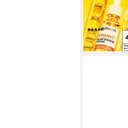
Gesichtsserum VITA
BOOSTER SERUM, für
Haut, flüssige Textur, 
Niacinamid
(9)
12,99 €
(433,00 €/ 1 l)
lieferbar - in 1-2 Werktag