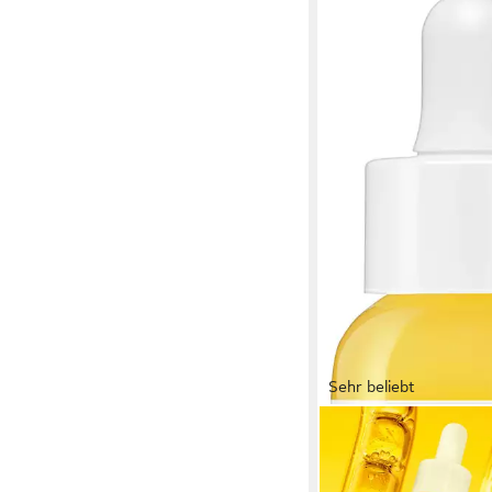
Sehr beliebt
GARNIER
Gesichtsserum SKIN
VITAMIN C, mit Vitami