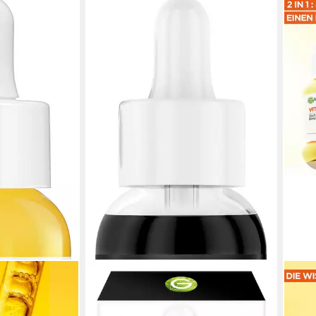
GARNIER
GARN
 ACTIVE
Gesichtsserum Hautklar Anti-
Gesi
n C Derivat
Unreinheiten Serum, mit Kohle,
Crèm