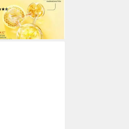
en, 1-tlg.
(2)
0 €
UVP
29,90 €
0 €/ 1 l)
%
rbar - in 6-7 Werktagen bei dir