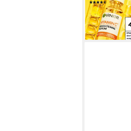
(32)
12,99 €
(433,00 €/ 1 l)
lieferbar - in 1-2 Werktag