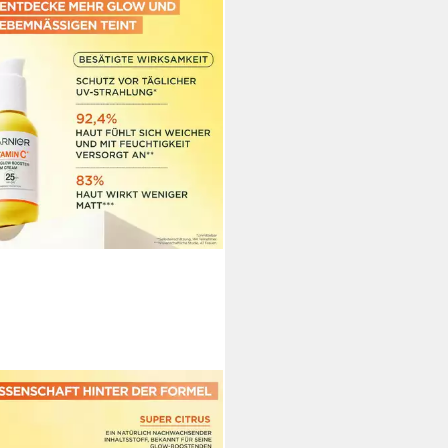
IER
chtsserum Garnier Serum-
e gegen müde Haut und dunkle