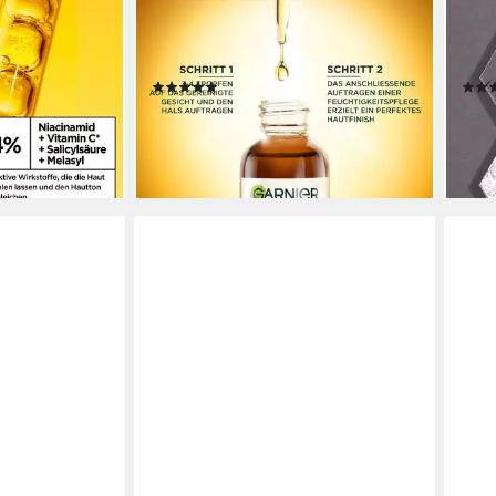
MIN C+ GLOW
Gesichtsserum VITAMIN C GLOW
Gesi
 empfindliche
BOOSTER NACHTSERUM, mit
Seru
mit 4 %
Hyaluronsäure
30ml,
(1)
14,99 €
27,9
(499,67 €/ 1 l)
(930,
lieferbar - in 5-6 Werktagen bei dir
liefe
en bei dir