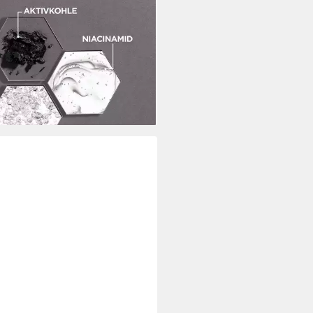
chtsserum Garnier AHA + BHA
m, Gesichtspflege Hautklar,
 1-tlg.
(1)
0 €
00 €/ 1 l)
rbar - in 6-7 Werktagen bei dir