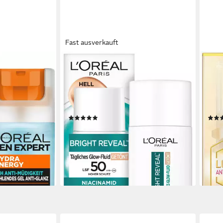
Fast ausverkauft
PERT
L'ORÉAL PARIS
NIVE
ENERGY 24H
Gesichtsfluid BRIGHT REVEAL
Gesi
HLENDES GEL
TÄGLICHES GLOW-FLUID GETÖNT
PIG
keitsspendend,
LIGHT LSF 50, mit Vitamin C und E,
HELL
müder Haut
feuchtigkeitsspendend.
30
(1)
15,99 €
22,9
(319,80 €/ 1 l)
(574,7
lieferbar - in 1-2 Werktagen bei dir
-15%
en bei dir
liefe