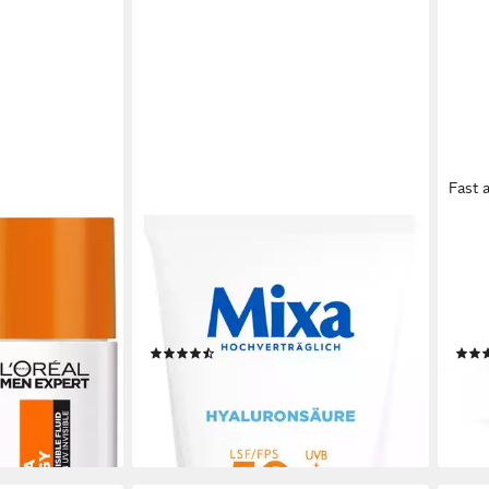
Fast 
PERT
MIXA
CER
A ENERGY
Feuchtigkeitscreme MIXA UV-
Gesi
INVISIBLE
SCHUTZ FEUCHTIGKEITSCREME,
mit 
bedingte
LSF 50, feuchtigkeitsspendend, mit
troc
et und klebt
Hyaluronsäure, pflegend
Hyal
(6)
Cer
11,99 €
33,1
(239,80 €/ 1 l)
(637,5
en bei dir
lieferbar - in 1-2 Werktagen bei dir
-34
liefe