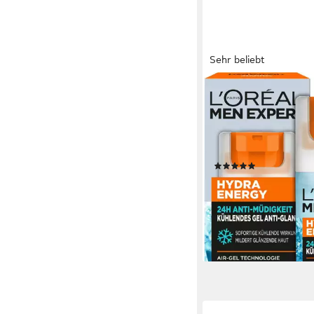
Sehr beliebt
L'ORÉAL PARIS MEN EX
Gesichtsgel HYDRA 
ANTI-MÜDIGKEIT KÜ
ANTI GLANZ, feuchtig
mehr Glanz, hilft bei 
(26)
6,99 €
UVP
7,99 €
(139,80 €/ 1 l)
-13%
lieferbar - in 1-2 Werktag