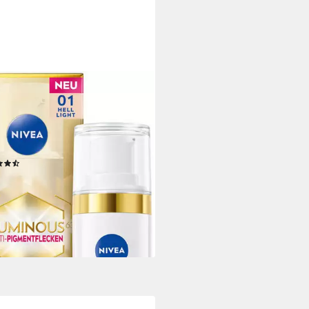
A
chtsfluid LUMINOUS630 ANTI-
MENTFLECKEN CC FLUID 3IN1
 LSF 30, mit Fluid-Textur, LSF
(26)
9 €
UVP
26,99 €
5 €/ 1 l)
rbar - in 1-2 Werktagen bei dir