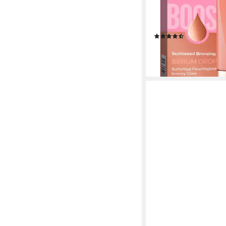
BRONZING SERUM DR
einen sonnengeküsst
Feuchtigkeit – ganz 
(4)
ab 11,95 €
(398,33 €/ 1 l)
lieferbar - in 2-3 Werktag