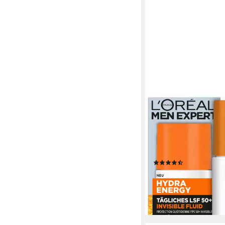
L'ORÉAL PARIS MEN EX
Gesichtsfluid HYDR
TÄGLICHES LSF 50+ 
FLUID, Beugt sonnen
Hautalterung vor, fett
(8)
nicht.
10,99 €
(219,80 €/ 1 l)
lieferbar - in 1-2 Werktag