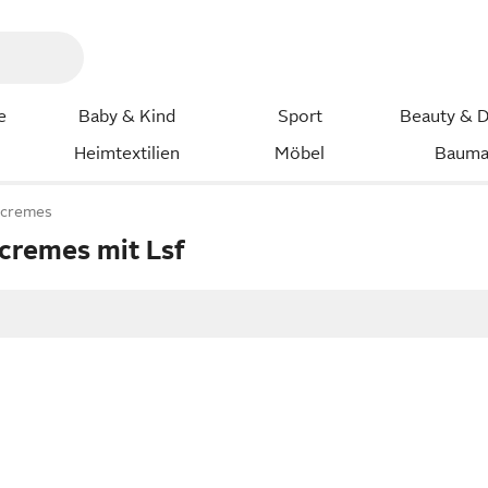
e
Baby & Kind
Sport
Beauty & D
Heimtextilien
Möbel
Bauma
scremes
scremes mit Lsf