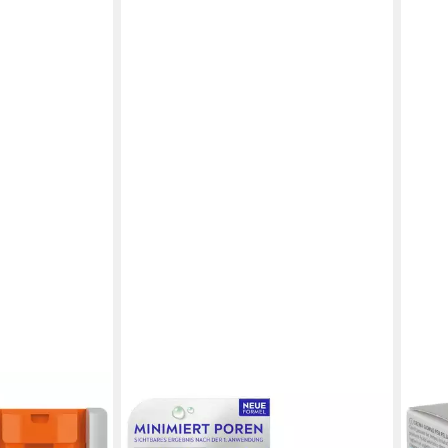
PERT
NIVEA
EUCE
ENERGY 24H
Tagescreme Q10 ANTI-FALTEN
Gesi
PORENVERFEINERUNG
Hyal