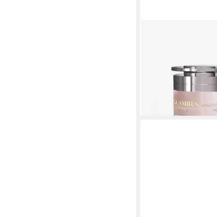
GLAMIRA
Feuchtigkeitscreme Vit
Creme Packung, 1-tlg.,
Inhalt
21,17 €
24,90 €
(42,34 €/ 100 g)
-15%
lieferbar - in 2-3 Werktag