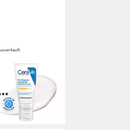
ausverkauft
AVE
chtspflege Feuchtigkeitscreme
LSF 50, für trockene bis sehr
kene Haut, Tagescreme mit
uron und 3 essenziellen
(1)
amiden
5 €
UVP
49,99 €
0 €/ 1 l)
%
rbar - in 5-6 Werktagen bei dir