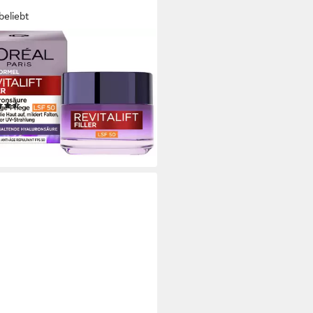
beliebt
ÉAL PARIS
screme REVITALIFT FILLER
LSF 50, LSF 50, hydriert, mehr
nkraft und Festigkeit, Anti-Age
(37)
9 €
0 €/ 1 l)
rbar - in 1-2 Werktagen bei dir