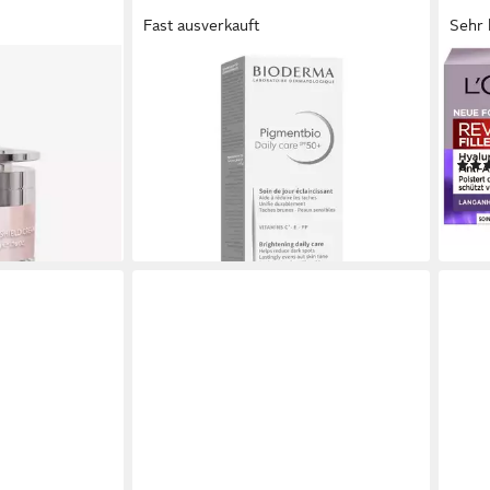
Fast ausverkauft
Sehr 
BIODERMA
L'OR
alitätsschutz-
Gesichtspflege Pigmentbio Tägliche
Tage
 mit 50 g
Pflege LSF 50+ -, gegen
TAG 
Hautunreinheiten
Span
29,90 €
18,9
(747,50 €/ 1 l)
lieferbar - in 2-3 Werktagen bei dir
(379,8
liefe
en bei dir