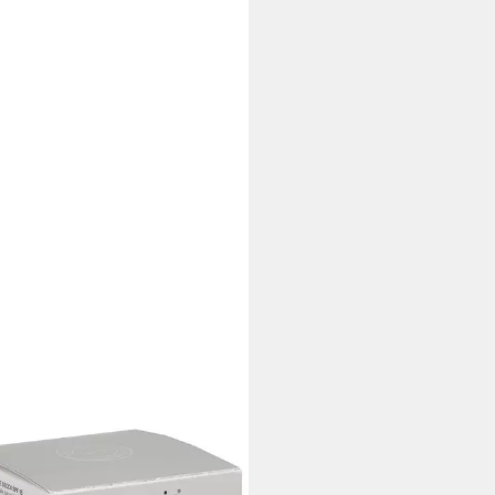
RIN
chtspflege EUCERIN Anti-Age
uron-Filler Tag t.H.LSF 15 50ml