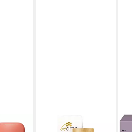
BEDROP
L'OR
ISSED
Tagescreme Booster -
Gesi