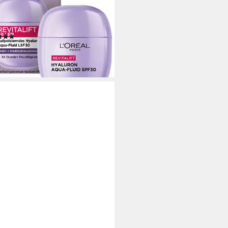
POLSTERNDES HYALURON
-FLUID LSF 30, verfeinert das
bild
(2)
9 €
75 €/ 1 l)
rbar - in 1-2 Werktagen bei dir