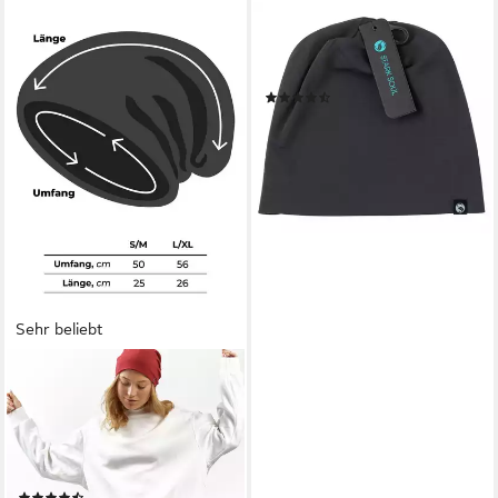
STARK SOUL®
Beanie Unisex in angenehmer
Baumwoll-Jersey-Qualität
(141)
9,95 €
lieferbar - in 3-4 Werktagen bei dir
+4
Sehr beliebt
ENTER THE COMPLEX
Jerseymütze - Leichte Slouch
Beanie - Unisex,
Übergangsmütze, 95%
gekämmte Baumwolle, 5%