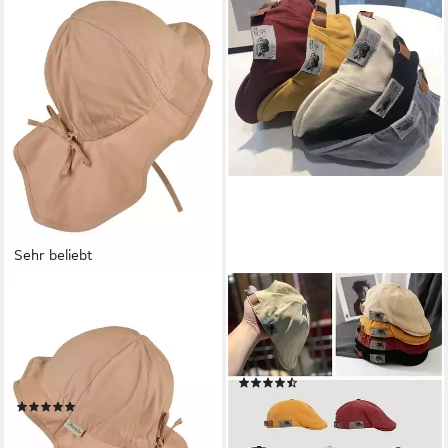
Sehr beliebt
STERNTALER®
OEMMN
Schirmmütze UV-Schutz 50+
Flat Cap Unisex
Sonnenhut einfarbig (1-St)
Schiebermütze mit Shirm
Mütze mit Nackenschutz und
Feldmütze, Gatsby Cap
(4)
Größenregulierungsband
20,99 €
30,99 €
(38)
7,99 €
UVP
14,99 €
-32%
lieferbar - in 5-6 Werktagen bei dir