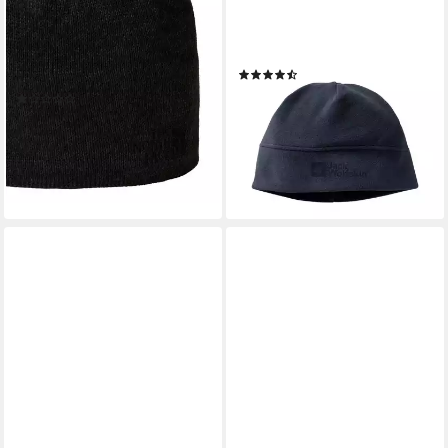
THE NORTH FACE
JACK WOLFSKIN
Beanie für Kinder mit
Beanie REAL STUFF BEANIE
sportlichem Stil, unifarbene
K
(9)
Optik, aus Polyester und Wolle
7,99 €
UVP
14,95 €
(1)
ab 13,99 €
UVP
23,00 €
-47%
lieferbar - in 6-8 Werktagen bei dir
-39%
lieferbar - in 1-2 Werktagen bei dir