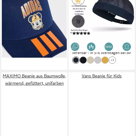
Beanie LK DY MM CAP
Dockermütze Verstellbar
16,99 €
UVP
20,00 €
Seemannsmütze UV-Schutz
-15%
Dockermütze Sommer
lieferbar - in 1-2 Werktagen bei dir
Hafenmütze
(2)
11,99 €
23,50 €
-49%
lieferbar - in 5-6 Werktagen bei dir
+3
MAXIMO Beanie aus Baumwolle,
Vans Beanie für Kids
wärmend, gefüttert, unifarben