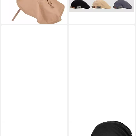
-47%
lieferbar - in 3-4 Werktagen bei dir
+6