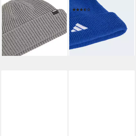
Beanie CORE BASIC CUFF
Beanie K BEANIE
(3)
BEANIE für Kids geeignet,
ab 12,99 €
UVP
15,00 €
ohne Bommel, aus Kunstfaser
-13%
16,99 €
UVP
22,00 €
-23%
lieferbar - in 1-2 Werktagen bei dir
lieferbar - in 1-2 Werktagen bei dir