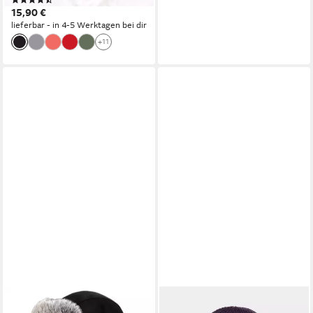
(20)
Elasthan
15,90 €
lieferbar - in 4-5 Werktagen bei dir
+11