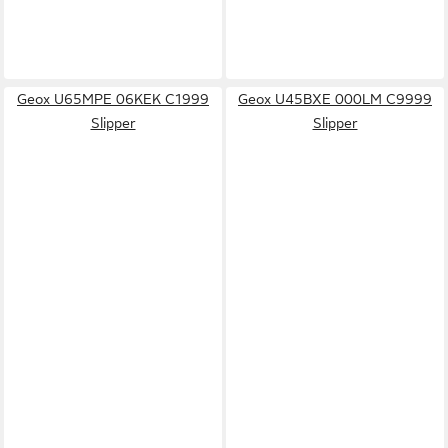
Geox U65MPE 06KEK C1999
Geox U45BXE 000LM C9999
Slipper
Slipper