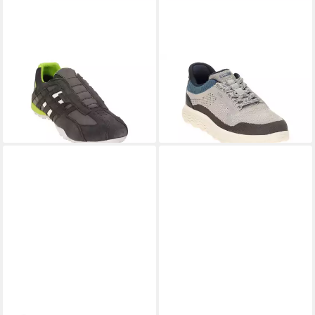
GEOX
U4507B 022EK C1E3S
GEOX
U65MPE 06KEK
Slipper
C1297 Slipper
ab 96,70 €
ab 105,50 €
UVP
109,90 €
UVP
119,90 €
-12%
-12%