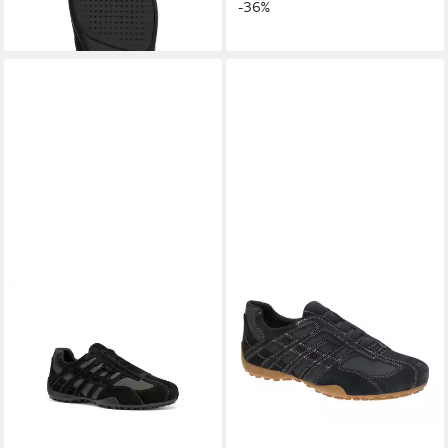
-36%
-10%