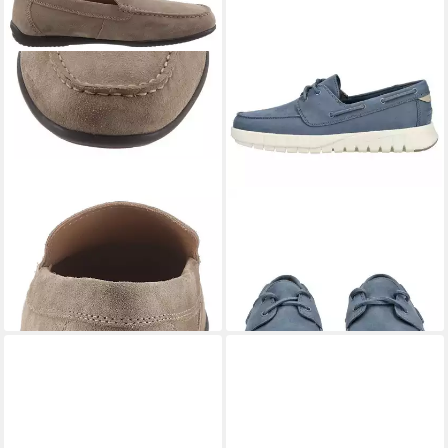
GEOX
Ascanio Mokassin (1-
GEOX
Geox Slipper Textil
tlg)
Slipper
79,90 €
73,95 €
UVP
89,95 €
UVP
99,95 €
(79,90 €/ 1 Paar)
-26%
-11%