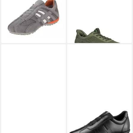
GEOX
U4207L 02214 C1L9A
GEOX
U Spherica Plus
Slipper
Sneaker
ab 99,90 €
ab 80,74 €
UVP
109,90 €
UVP
109,99 €
-9%
-27%
+3