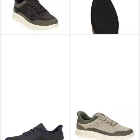
C0033 Slipper
tlg)
ab 105,50 €
89,95 €
UVP
119,90 €
UVP
99,95 €
(89,95 €/ 1 Paar)
-12%
-10%