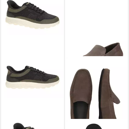
GEOX
U65MPE 06KEK
GEOX
ASCANIO Slipper (1-