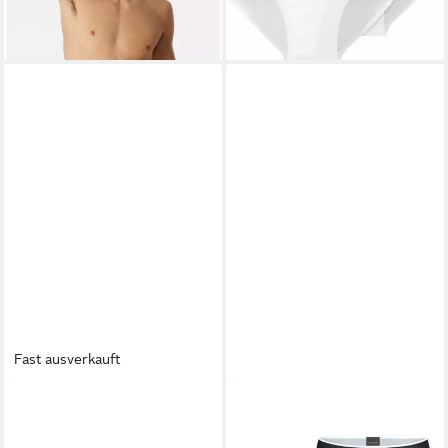
-20%
Fast ausverkauft
SCHIESSER
Slip 3er Pack
SCHIESSER
Rioslip 95/5
Long Life Cotton (Spar-Set,
Multipacks (5er Pack)