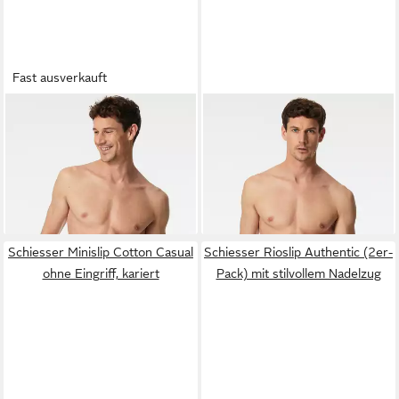
Fast ausverkauft
SCHIESSER
Rioslip Pure
SCHIESSER
Rioslip Pure
Micro ohne Eingriff, ohne
Micro ohne Eingriff, ohne
ab 15,99 €
ab 15,99 €
störende Seitennähte,
UVP
19,95 €
störende Nähte
UVP
19,95 €
gestreift
-20%
-20%
Schiesser Minislip Cotton Casual
Schiesser Rioslip Authentic (2er-
ohne Eingriff, kariert
Pack) mit stilvollem Nadelzug