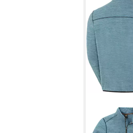
NORDCAP
Funktionssh
Zipper, flauschig-weic
29,99 €
UVP
39,95 €