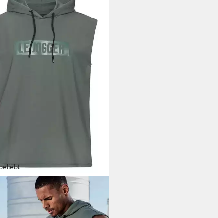
beliebt
JOGGER®
Kapuzenpullover mit
k und Kordelzug
9 €
24,99 €