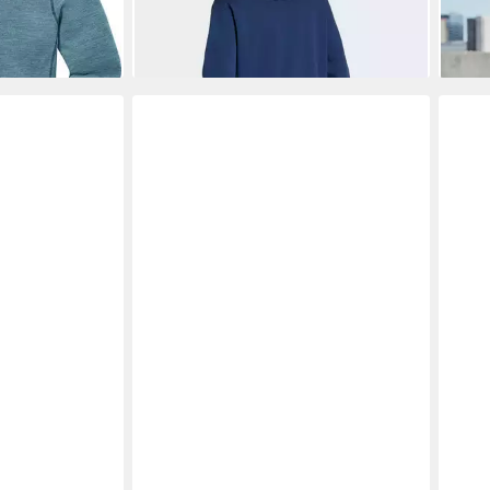
-22%
-20
+2