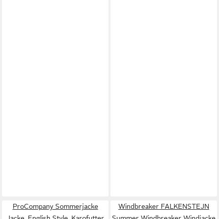
ProCompany Sommerjacke
Windbreaker FALKENSTEJN
Jacke, English Style, Karofutter
Summer Windbreaker Windjacke