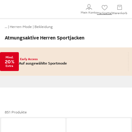
Mein Konto
Merkzettel
Warenkorb
…
Herren-Mode
Bekleidung
Atmungsaktive Herren Sportjacken
Mind.
Early Access
20 %
Auf ausgewählte Sportmode
Extra
851 Produkte