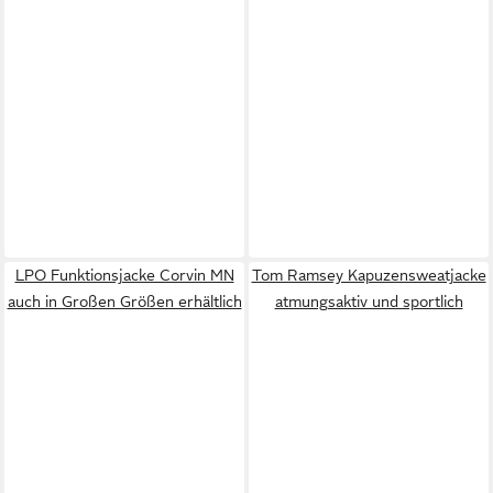
LPO Funktionsjacke Corvin MN
Tom Ramsey Kapuzensweatjacke
auch in Großen Größen erhältlich
atmungsaktiv und sportlich