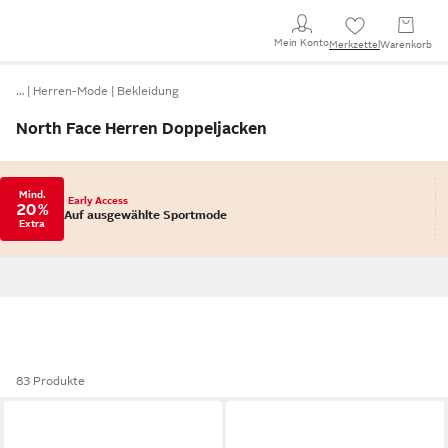
Mein Konto
Merkzettel
Warenkorb
…
Herren-Mode
Bekleidung
North Face Herren Doppeljacken
Mind.
Early Access
20 %
Auf ausgewählte Sportmode
Extra
83 Produkte