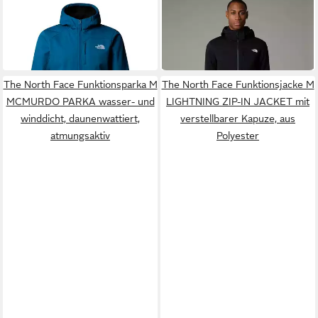
THE NORTH FACE
THE NORTH FACE
Outdoorjacke The North Face
Softshelljacke sportlicher
Quest HD Softshell
Stil, für Outdoor-Aktivitäten,
159,95 €
ab 156,99 €
mit abnehmbarer Kapuze
The North Face Funktionsparka M
The North Face Funktionsjacke M
MCMURDO PARKA wasser- und
LIGHTNING ZIP-IN JACKET mit
winddicht, daunenwattiert,
verstellbarer Kapuze, aus
atmungsaktiv
Polyester