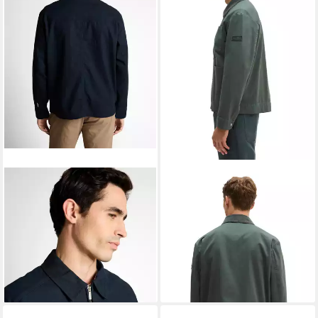
TOM TAILOR
Hemdjacke mit
MARC O'POLO
Outdoorjacke
Taschen
mit Cordkragen
ab 52,63 €
ab 172,99 €
UVP
89,99 €
UVP
229,95 €
-42%
-25%