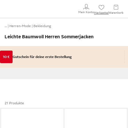
Mein Konto
Merkzettel
Warenkorb
…
Herren-Mode
Bekleidung
Leichte Baumwoll Herren Sommerjacken
10 €
Gutschein für deine erste Bestellung
21 Produkte