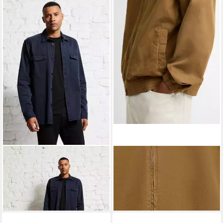
WUNDERWERK
Hemdjacke
BARBOUR
Allwetterjacke
Utility shirt jacket male
Jacke Royston
169,95 €
249,99 €