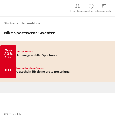
Mein Konto
Merkzettel
Warenkorb
Startseite
Herren-Mode
Nike Sportswear Sweater
Mind.
Early Access
20 %
Auf ausgewählte Sportmode
Extra
Nur für Neukund*innen
10 €
Gutschein für deine erste Bestellung
63 Produkte