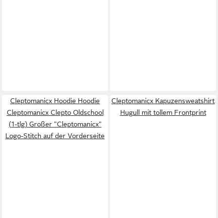
Cleptomanicx Hoodie Hoodie
Cleptomanicx Kapuzensweatshirt
Cleptomanicx Clepto Oldschool
Hugull mit tollem Frontprint
(1-tlg) Großer "Cleptomanicx"
Logo-Stitch auf der Vorderseite