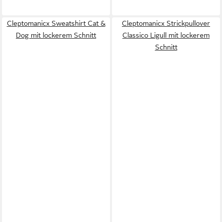
Cleptomanicx Sweatshirt Cat &
Cleptomanicx Strickpullover
Dog mit lockerem Schnitt
Classico Ligull mit lockerem
Schnitt