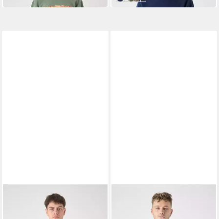
CLEPTOMANICX
CLEPTOMANICX
Kapuzensweatshirt Sketch
Sweatshirt Ligull mit kleiner
Gull mit toller Stickerei auf
Möwen-Stickerei