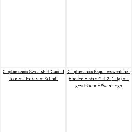
Cleptomanicx Sweatshirt Guided
Cleptomanicx Kapuzensweatshirt
Tour mit lockerem Schnitt
Hooded Embro Gull 2 (1-tlg) mit
gesticktem Möwen-Logo