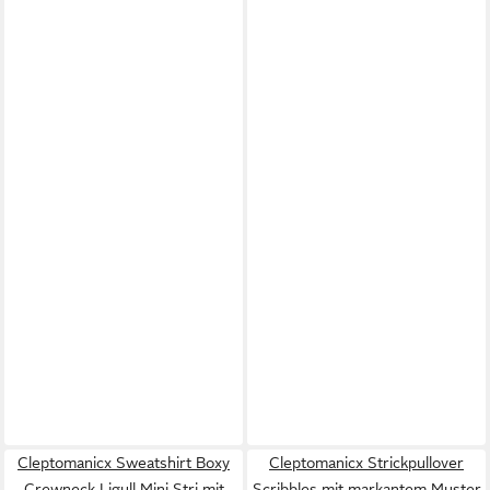
Cleptomanicx Sweatshirt Boxy
Cleptomanicx Strickpullover
Crewneck Ligull Mini Stri mit
Scribbles mit markantem Muster