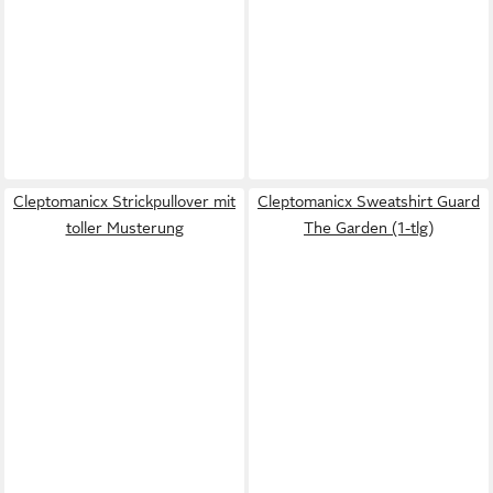
Cleptomanicx Strickpullover mit
Cleptomanicx Sweatshirt Guard
toller Musterung
The Garden (1-tlg)