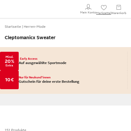
Mein Konto
Merkzettel
Warenkorb
Startseite
Herren-Mode
Cleptomanicx Sweater
Mind.
Early Access
20 %
Auf ausgewählte Sportmode
Extra
Nur für Neukund*innen
10 €
Gutschein für deine erste Bestellung
151 Produkte