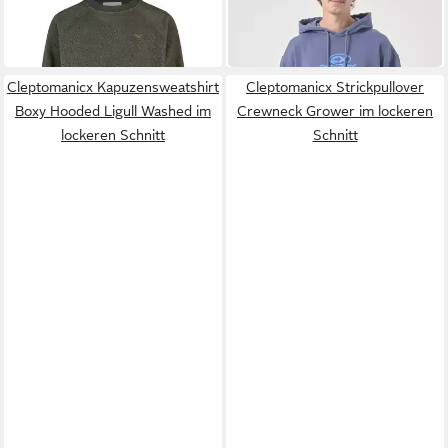
90,00 €
83,90 €
geschnitten
UVP
99,90 €
-16%
Cleptomanicx Kapuzensweatshirt
Cleptomanicx Strickpullover
Boxy Hooded Ligull Washed im
Crewneck Grower im lockeren
lockeren Schnitt
Schnitt