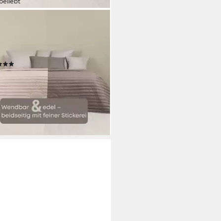
beliebt
DESIGN
überwurf Wende-Tagesdecke
l 240x220 cm Taupe-Beige,
efunktion
(20)
0 €
UVP
79,90 €
%
rbar - in 4-5 Werktagen bei dir