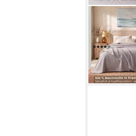
HERÉMOOD
Tagesdecke Tagesdec
Sofadecke, flauschig,
Einzelbett, Wohn- und
Kuscheldecken, flausc
(12)
ab 29,99 €
UVP
35,99 
-17%
lieferbar - in 3-4 Werktag