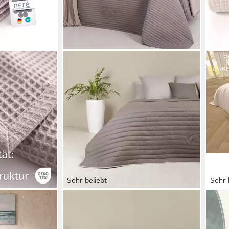
Sehr beliebt
Sehr 
SEI DESIGN
LAY
ke 220 x 240
Bettüberwurf Wende-Tagesdecke
Tage
ürs ganze Bett,
Royal 240x220 cm Taupe-Beige,
Baum