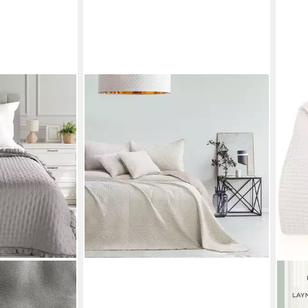
TEXPOT
Tagesdecke Bettüberwürf zweiseitig
Ultrasonic Steppung Raute