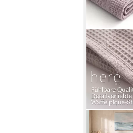
HERÉMOOD
Tagesdecke Tagesdec
– Waffelpique-Decke f