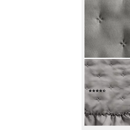
EUROFIRANY
Tagesdecke VANESA &
Stepppdecke mit Rüs
Bettüberwurf gestep
(31)
35,99 €
48,99 €
-27%
lieferbar - in 4-5 Werktag
+5