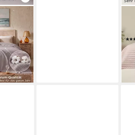
Sehr 
SEI 
ke 150 x 200 –
Bett
 warm für
Roya
Wend
hig
49,9
€
-38
liefe
en bei dir