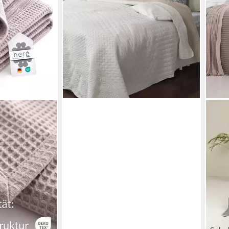
Ecru/Beige gemustert
24,99 €
lieferbar - in 4-5 Werktagen bei dir