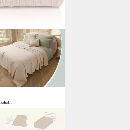
beliebt
NENBURG
sdecke Musselin aus 100%
wolle – Baumwolldecke,