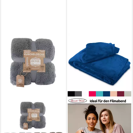
VEWOTEX
Wohndecke Teddy
Kuscheldecke 150 x 200 cm
» warme Wohndecke,
Kunstfell-Optik, flauschige