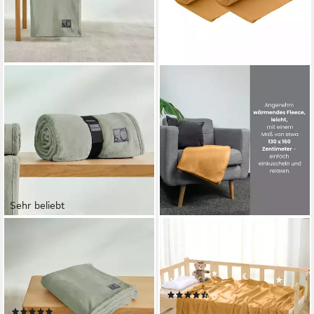
Sehr beliebt
S.OLIVER
WOMETO
Wohndecke Decke
Wohndecke Polar-Fleece,
Kuschelsoft, s.Oliver, 150 x
OEKO-TEX®, 2 Fleecedecken
200 cm, in bunten Farben,
mit Kettel-Rand & Anti-Pilling
(40)
weich, 330g/m²
9,99 €
(1371)