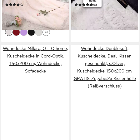
(4)
(43)
Kuscheldecke, Gemütliche
Sofaüberwurf, Dick Sofadecke
ab 20,99 €
34,99 €
UVP
45,99 €
Couchdecke, Atmungsaktiv &
lieferbar - in 2-3 Werktagen bei dir
-54%
Pflegeleicht
lieferbar - in 4-5 Werktagen bei dir
+1
Wohndecke Millara, OTTO home,
Wohndecke Doublesoft,
Kuscheldecke in Cord-Optik,
Kuscheldecke, Deal, Kissen
150x200 cm, Wohndecke,
geschenkt!, s.Oliver,
Sofadecke
Kuscheldecke 150x200 cm,
GRATIS-Zugabe:2x Kissenhülle
(Reißverschluss)