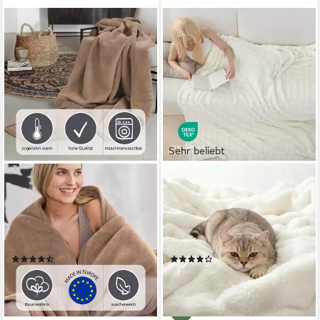
Sehr beliebt
IBENA
TOPFINEL
Wohndecke Luxus,
Wohndecke Kuscheldecke
verschiedene Größen, uni,
150x200 weiß, Fleecedecke
Kuscheldecke, Premium,
weich, dicke Decke, Wolldecke
made in Europe!
Sofadecke, luxuriös gestreift
(2618)
(39)
Muster
38,99 €
ab 24,99 €
UVP
150,00 €
lieferbar - in 4-5 Werktagen bei dir
-83%
+15