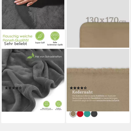
Sehr beliebt
HEIMTEXLAND
BESTLIVINGS
Wohndecke Premium Super
Wohndecke Basic
Soft Flanell Kuscheldecke
Fleecedecke, Kuscheldecke
Sofadecke, super weich und
130x170cm - Sofadecke,
flauschig, Allergiker geeignet,
warme Coral Fleece Decke
(417)
(9)
atmungsaktiv
ab 19,99 €
7,49 €
UVP
11,99 €
lieferbar - in 2-3 Werktagen bei dir
-38%
+16
lieferbar - in 3-4 Werktagen bei dir