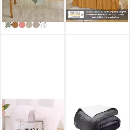
lieferbar - in 3-4 Werktagen bei dir
ab 22,04 €
UVP
29,99 €
+10
-27%
lieferbar - in 4-5 Werktagen bei dir
+17