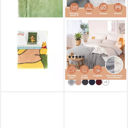
DISNEY WINNIE PUUH
BLUMTAL
Babydecke Winnie Pu der Bär
Wohndecke Sherpa-
Korallen Babydecke
Fleecedecke, Oeko-TEX
Fleecedecke für Babys 100 x
Zertifiziert, hochwertig, weich,
75 cm
warm, flauschig
(691)
12,95 €
UVP
19,95 €
ab 24,99 €
UVP
32,99 €
-35%
-24%
lieferbar - in 4-5 Werktagen bei dir
lieferbar - in 2-3 Werktagen bei dir
+5