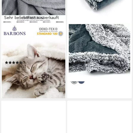
Sehr beliebt
Fast ausverkauft
BARBONS
HEIMTEXLAND
Wohndecke, flauschige
Wohndecke Flauschig warme
Kuscheldecke, weiche Decke,
Kuscheldecke Samt Jaquard
Überwurfdecke, atmungsaktiv,
Flanell, mit Teddy Plüsch -
super weich und flauschig,
kuschelig weich - Premium -
(122)
(25)
hochwertig
fusselfrei
ab 11,99 €
24,95 €
UVP
28,90 €
lieferbar - in 2-3 Werktagen bei dir
-59%
lieferbar - in 3-4 Werktagen bei dir