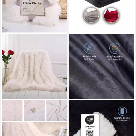
TUWENA
KOMFORTEC
Wohndecke Kuscheldecke
Wohndecke Sherpa
Flauschig,Ultraweiche
Fleecedecke, Oeko-TEX
Fleecedecke Leichte Warme
Zertifizierte, Flauschig
Sofadecke, Wohn
Kuscheldecke, warm Sherpa