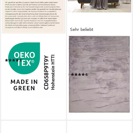
Sehr beliebt
ERWIN MÜLLER
OTTO HOME
Wohndecke Wohndecke
Wohndecke Jil, aus super
"Salerno", Teddy-Fleece Uni
weichem Kuschelfleece,
(209)
Kuscheldecke, Premium
ab 23,95 €
33,95 €
Qualität
-29%
(1609)
lieferbar - in 2-3 Werktagen bei dir
ab 14,99 €
UVP
30,99 €
+10
-52%
lieferbar - in 1-2 Werktagen bei dir
+3