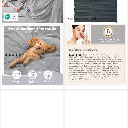
Fast ausverkauft
BLUMTAL
ERWIN MÜLLER
Wohndecke Kuschelige
Wohndecke Wohndecke
Fleecedecke, Oeko-Tex
"Aosta", Fleece in Cordoptik
zertifizierte Decke
Uni/Hoch- Tiefstruktur
(381)
(7)
ab 12,99 €
ab 23,95 €
UVP
16,99 €
33,95 €
-24%
-29%
lieferbar - in 2-3 Werktagen bei dir
lieferbar - in 2-3 Werktagen bei dir
+9
+3