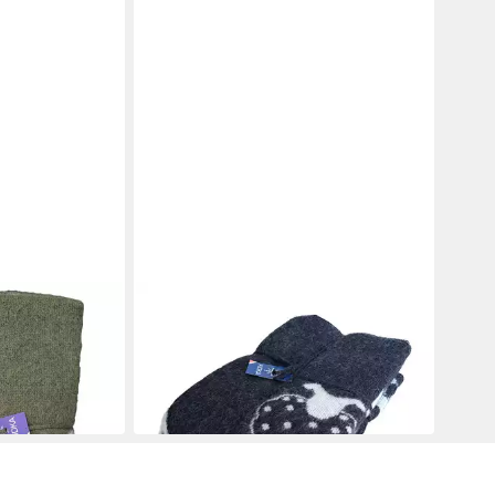
KIDKA
ke aus
Wolldecke - Strickdecke aus
 grün
Islandwolle - Schafe - schwarz
130 x 190 cm
B/L
219,95 €
in 2-3 Werktagen bei dir