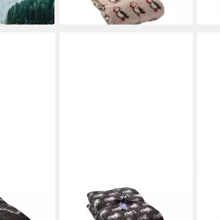
219,95 €
219,
in 2-3 Werktagen bei dir
in 2-3
KIDKA
KIDK
ke mit
Wolldecke - Islandpferd Muster Tölt
Wolld
 schwarz
Isländer Strickdecke - schwarz
Islän
130 x 190 cm
B/L
130 x
219,95 €
219,