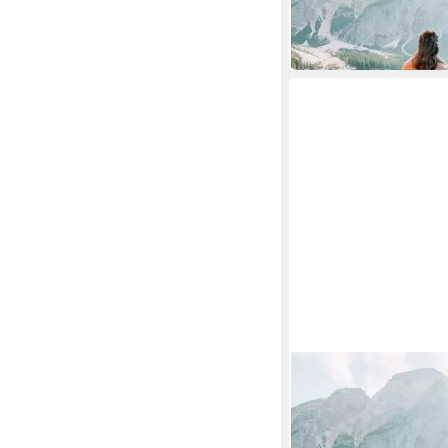
149,00 €
UVP
179,00 €
-17%
in 2-3 Werktagen bei dir
STEPPENWOLLE
Plaid CANYON
130 x 200 cm
B/L
149,00 €
UVP
179,00 €