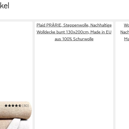
kel
Plaid PRÄRIE, Steppenwolle, Nachhaltige
Wo
Wolldecke bunt 130x200cm, Made in EU
Nach
aus 100% Schurwolle
Ma
(80)
 TIROL
hurwolle 140 x