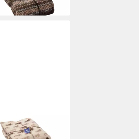
95 €
 Werktagen bei dir
A
ecke - Islandpferd Muster Tölt
der Strickdecke - beige
 190 cm
B/L
95 €