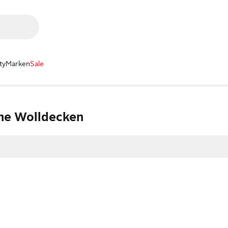
ty
Marken
Sale
he Wolldecken