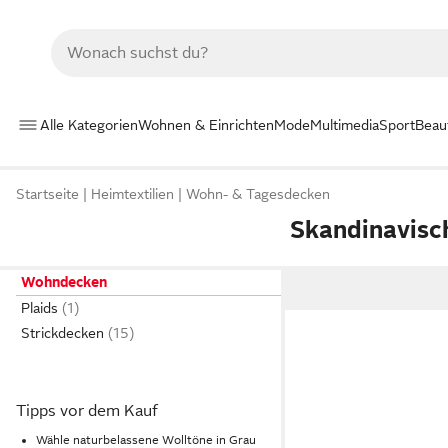
Alle Kategorien
Wohnen & Einrichten
Mode
Multimedia
Sport
Beau
Startseite
Heimtextilien
Wohn- & Tagesdecken
Skandinavisc
Wohndecken
Plaids
Strickdecken
Tipps vor dem Kauf
Wähle naturbelassene Wolltöne in Grau