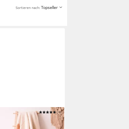
Topseller
Sortieren nach:
PENWOLLE
(1)
decke JAVA
 200 cm
B/L