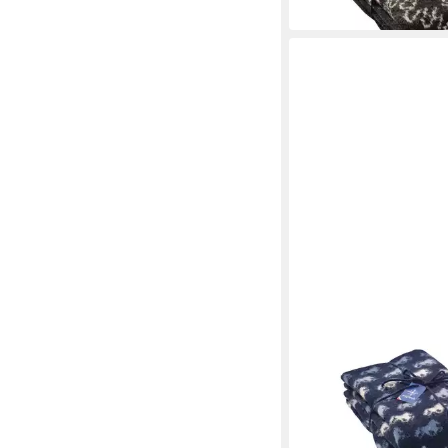
in 2-3 Werktagen bei dir
KIDKA
Wolldecke - Islandpfe
Isländer Strickdecke -
130 x 190 cm
B/L
219,95 €
in 2-3 Werktagen bei dir