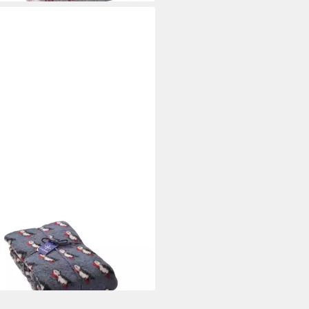
A
ecke - Strickdecke
eientaucher - Puffin - blau
 190 cm
B/L
95 €
 Werktagen bei dir