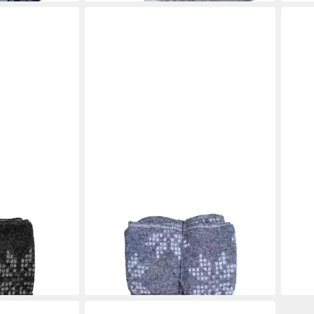
LÍN DESIGN
KIDK
 Strickdecke
Wolldecke - Nordische Strickdecke
Wolld
 Rose -
mit Muster 8-blättrige Rose - grau
Papag
130 x 190 cm
B/L
120 x
239,95 €
219,
in 2-3 Werktagen bei dir
in 2-3