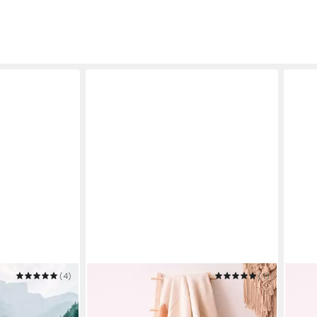
(4)
STEPPENWOLLE
(1)
STEP
Wohndecke JAVA
Wohn
130 x 200 cm
B/L
130 x