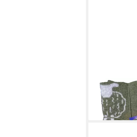
KIDKA
Wolldecke - Strickdec
Islandwolle - Schafe -
130 x 190 cm
B/L
219,95 €
in 2-3 Werktagen bei dir