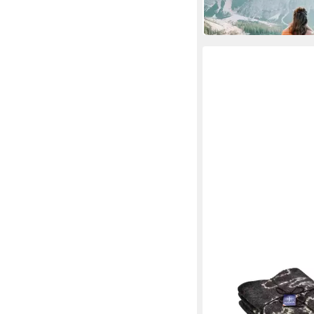
-17%
in 2-3 Werktagen bei dir
KIDKA
Wolldecke - Strickdec
Islandkarte - Umriss -
130 x 190 cm
B/L
219,95 €