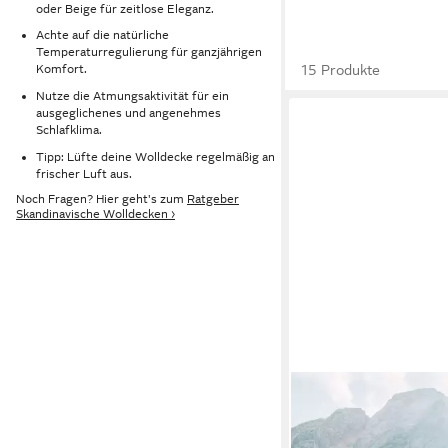
oder Beige für zeitlose Eleganz.
Achte auf die natürliche
Temperaturregulierung für ganzjährigen
15 Produkte
Komfort.
Nutze die Atmungsaktivität für ein
ausgeglichenes und angenehmes
Schlafklima.
Tipp: Lüfte deine Wolldecke regelmäßig an
frischer Luft aus.
Noch Fragen? Hier geht's zum
Ratgeber
Skandinavische Wolldecken ›
STEPPENWOLLE
Plaid CANYON
130 x 200 cm
B/L