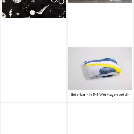
DISNEY MICKEY MOUSE
Wohndecke Weiches &
leichtes Decke für Bett & Sofa
(110x150 cm)
19,95 €
24,95 €
-20%
lieferbar - in 5-6 Werktagen bei dir