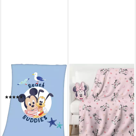
DISNEY
Babydecke Mickey Mouse, mit
liebevollem Mickey Mouse
Motiv, Kuscheldecke
(2)
18,49 €
lieferbar - in 3-4 Werktagen bei dir