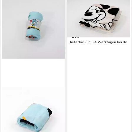
DISNEY MICKEY MOUSE
Wohndecke Flanell
Wohndecke für Kinder und
Erwachsene 130 x 160 cm
19,95 €
24,95 €
-20%
lieferbar - in 5-6 Werktagen bei dir
DISNEY
Wohndecke Mickey Maus
Fleece Wohndecke warme
Kuscheldecke 100x140 cm,
Disney
12,95 €