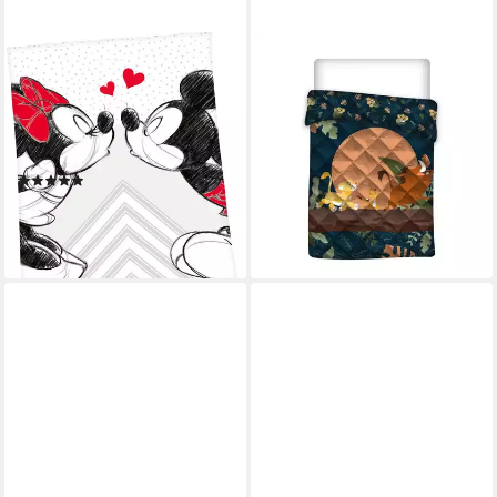
DISNEY
DISNEY
Wohndecke Disney´s Mickey
Wohndecke Kinderdecke
und Minnie Mouse, mit
Tagesdecke 200x140 cm –
liebevollem Motiv,
Weiche Decke für Bett und
Kuscheldecke
Sofa
(10)
49,95 €
69,95 €
ab 24,99 €
UVP
49,99 €
-29%
-50%
lieferbar - in 5-6 Werktagen bei dir
lieferbar - in 4-5 Werktagen bei dir