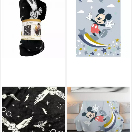
CAPELLI NEW YORK
Wohndecke Harry Potter -
Fleecedecke Supersoft -
schwarz/weiß
22,95 €
lieferbar - in 7-9 Werktagen bei dir