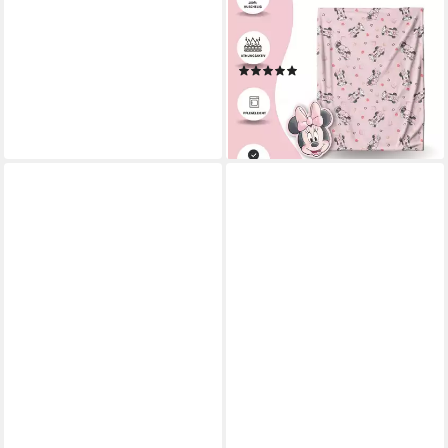
Kuschelset, Decke und Kissen,
Disney, Geschenkidee für
Mädchen, rosa
(3)
29,99 €
UVP
39,99 €
-25%
lieferbar - in 3-4 Werktagen bei dir