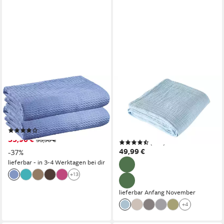
ERWIN MÜLLER
LEGER HOME BY LENA GERCKE
Wohndecke Sommerdecke
Wohndecke HEVIN,
"Siena" 2er-Pack, Baumwolle
Tagesdecke im Baumwoll-
Uni
Crinkle-Effekt, Musselin,
(114)
Kuscheldecke
33,90 €
53,90 €
(225)
49,99 €
-37%
lieferbar - in 3-4 Werktagen bei dir
+13
lieferbar Anfang November
+4