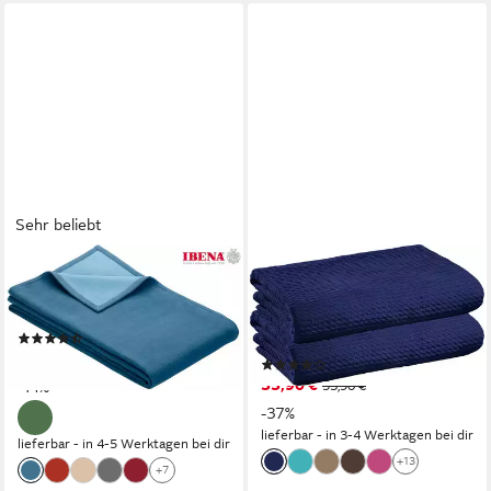
Sehr beliebt
IBENA
ERWIN MÜLLER
Wohndecke Cotton Pur, in
Wohndecke Sommerdecke
trendigen Farben
"Siena" 2er-Pack, Baumwolle
(211)
Uni
59,99 €
UVP
69,99 €
(114)
33,90 €
-14%
53,90 €
-37%
lieferbar - in 3-4 Werktagen bei dir
lieferbar - in 4-5 Werktagen bei dir
+13
+7