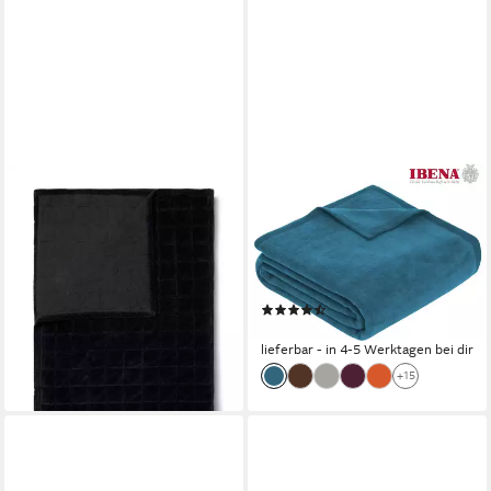
ESSENZA
IBENA
Plaid Julia, aus Baumwollsamt
Wohndecke Luxus,
104,95 €
UVP
149,95 €
verschiedene Größen, uni,
-30%
Kuscheldecke, Premium,
lieferbar - in 2-3 Werktagen bei dir
made in Europe!
(2618)
ab 38,89 €
lieferbar - in 4-5 Werktagen bei dir
+15