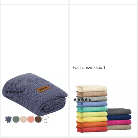
Fast ausverkauft
FILLIKID
ERWIN MÜLLER
Babydecke Strick 80x100 cm
Wohndecke Sommerdecke
(14)
"Trient", Baumwolle Uni
26,58 €
UVP
29,90 €
(19)
43,95 €
-11%
63,95 €
lieferbar - in 1-2 Werktagen bei dir
-31%
lieferbar - in 3-4 Werktagen bei dir
+1
+6