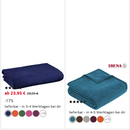
ERWIN MÜLLER
IBENA
Wohndecke Sommerdecke
Wohndecke Luxus,
"Siena", Baumwolle Uni
verschiedene Größen, uni,
(84)
Kuscheldecke, Premium,
ab 23,95 €
28,95 €
made in Europe!
-17%
(2618)
lieferbar - in 3-4 Werktagen bei dir
ab 38,89 €
lieferbar - in 4-5 Werktagen bei dir
+19
+15