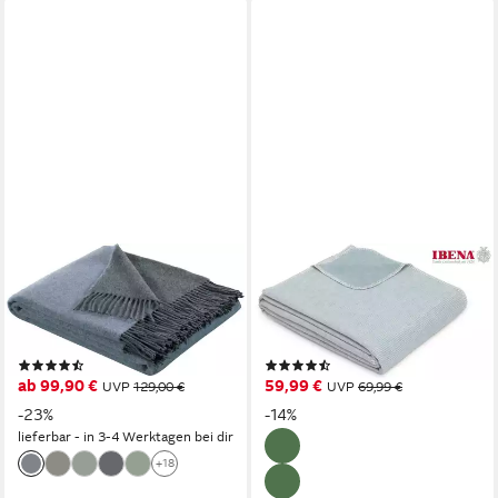
BIEDERLACK
IBENA
Wohndecke Soft Impression
Wohndecke Wohndecke
im Doubleface-Look,
Lausanne, in schlichtem
Baumwolle-Kaschmir-Mix
Melange-Look
(88)
(91)
ab 99,90 €
59,99 €
UVP
129,00 €
UVP
69,99 €
-23%
-14%
lieferbar - in 3-4 Werktagen bei dir
+18