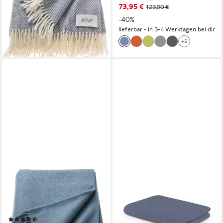
ab 54,99 €
73,95 €
123,90 €
lieferbar - in 2-3 Werktagen bei dir
-40%
lieferbar - in 3-4 Werktagen bei dir
+2
SCHÖNER WOHNEN-
SLEEPLING
KOLLEKTION
Wohndecke Kuscheldecke,
Wohndecke Basics, mit
Waffeldecke, Sofadecke,
Fransen, Kuscheldecke
Ökotex Made in Green,
(89)