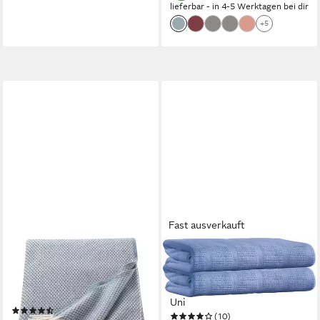
lieferbar - in 4-5 Werktagen bei dir
+5
Fast ausverkauft
SCHÖNER WOHNEN-
ERWIN MÜLLER
KOLLEKTION
Wohndecke Sommerdecke
Wohndecke Zen, mit Fransen,
"Trient" 2er-Pack, Baumwolle
Kuscheldecke
Uni
(58)
(10)