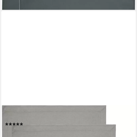
REDBEST
Platzset Tischset "Tulsa" 4er-Pack, Baumwolle Uni
(4)
17,99 €
28,99 €