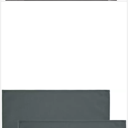
REDBEST
Platzset Tischset "New Orleans" 2er-Pack, abwaschbar Uni
13,99 €
23,99 €
-42%
lieferbar - in 2-3 Werktagen bei dir
+1