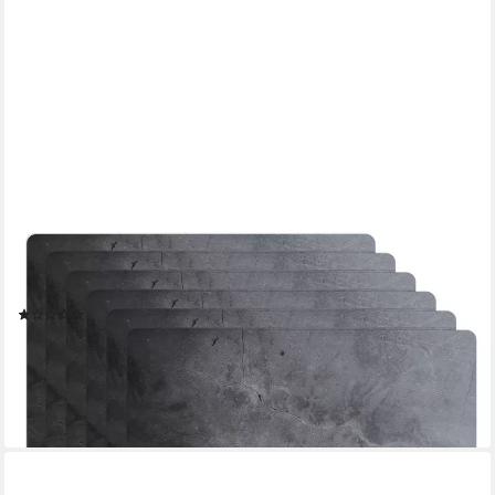
MUCHOWOW
Platzset Industriell - Beton - Grau - Schiefer - Retro, (6-St),
Platzsets, Tischset, Abwaschbar, Tischsets, Platzdeckchen
(2)
29,95 €
UVP
36,00 €
-17%
lieferbar - in 3-4 Werktagen bei dir