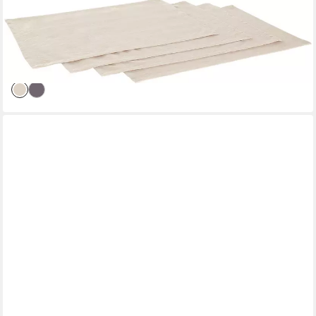
LEGER HOME BY LENA GERCKE
Platzset Liaa, (4-St), Baumwollqualität mit Leinenanteil, schöne
Haptik, Deko, Maße 30x40 cm
15,49 €
lieferbar - in 1-2 Werktagen bei dir