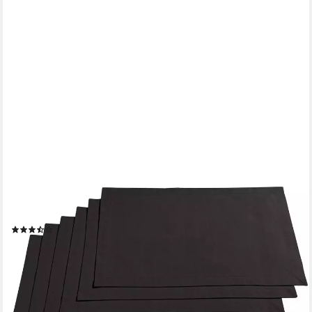
REDBEST
Platzset Tischset "Seattle" 6er-Pack, Baumwolle Uni
(23)
20,99 €
30,99 €
-32%
lieferbar - in 2-3 Werktagen bei dir
+6