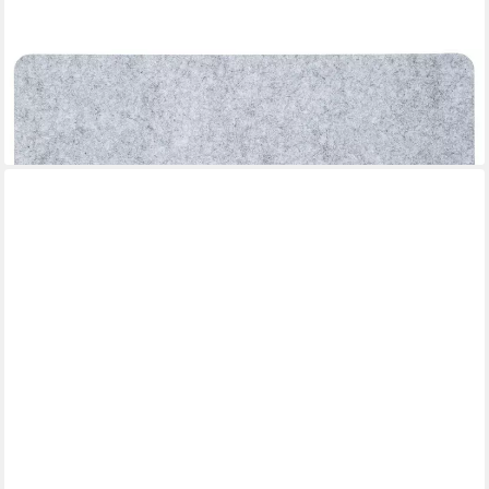
KESPER
Platzset, Farbe: Grau, Höhe: 1cm
ab 2,75 €
lieferbar - in 9-11 Werktagen bei dir