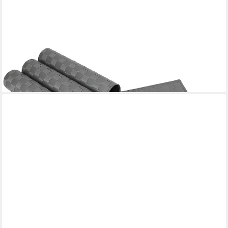
MATCHES21 HOME & HOBBY
Platzset Tischset MODERN hellgrau grau 6er Tischunterlage als
Tischdeko, (6-St), modernes Esstisch Platzdeckchen als
abwaschbarer Tischuntersetzer
16,99 €
lieferbar - in 2-3 Werktagen bei dir