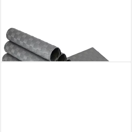
MATCHES21 HOME & HOBBY
Platzset Tischset MODERN hellgrau grau Tischunterlage als
Tischdeko, (12-St), modernes Esstisch Platzdeckchen als
abwaschbarer Tischuntersetzer
26,99 €
lieferbar - in 2-3 Werktagen bei dir