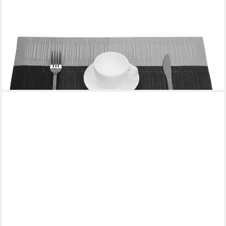
BELLE VOUS
Platzset Belle Vous 6er Tischsets PVC, grau/schwarz, rutschfest
27,99 €
lieferbar - in 3-4 Werktagen bei dir