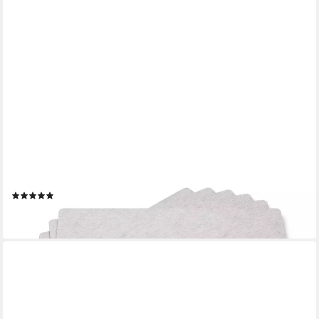
HOFFMANN GERMANY
Platzset Tischunterlage Filz 45×30 cm, 6er-Set, hellgrau,
hitzebeständig, (Set, 6-St., 6x Platzset 45×30 cm), 5 mm Filz,
abwaschbar, 200°C, 90% Polyester, zeitloses Design
(1)
19,99 €
lieferbar - in 2-3 Werktagen bei dir