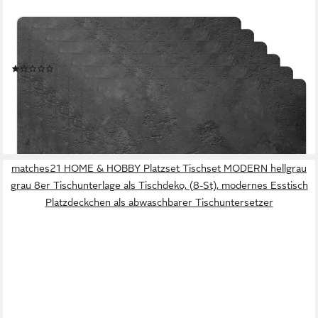
MUCHOWOW
Platzset Beton - Druck - Industriell - Schwarz - Grau, (6-St),
Platzsets, Tischset, Abwaschbar, Tischsets, Platzdeckchen
(2)
29,95 €
UVP
36,00 €
-17%
lieferbar - in 3-4 Werktagen bei dir
matches21 HOME & HOBBY Platzset Tischset MODERN hellgrau
grau 8er Tischunterlage als Tischdeko, (8-St), modernes Esstisch
Platzdeckchen als abwaschbarer Tischuntersetzer