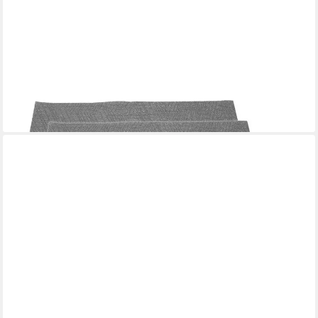
NEUETISCHKULTUR
Platzset Tischset 4-teilig Polyester Hellgrau, (Set, 4-St., 4
Tischsets), Platzset Platzdeckchen
5,99 €
lieferbar - in 3-4 Werktagen bei dir