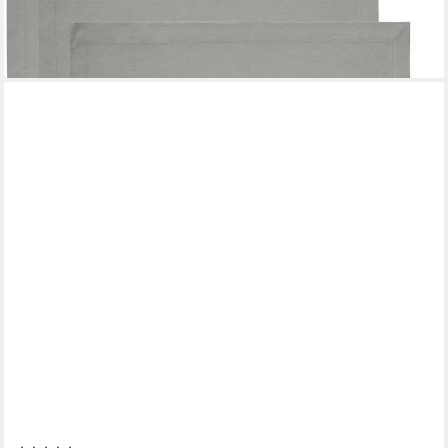
-38%
lieferbar - in 2-3 Werktagen bei dir
+6
ASA SELECTION
Platzset Asa Selection Tischset Ø46x33 cm