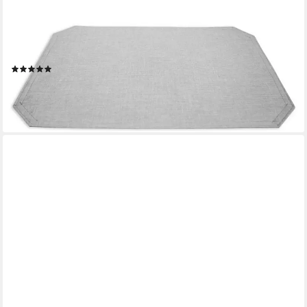
HAUS UND DEKO
Platzset Tischset beschichtet Struktur Leinen-Optik
Fleckenschutz Platzset, (1-St)
(3)
4,95 €
lieferbar - in 6-7 Werktagen bei dir
+8