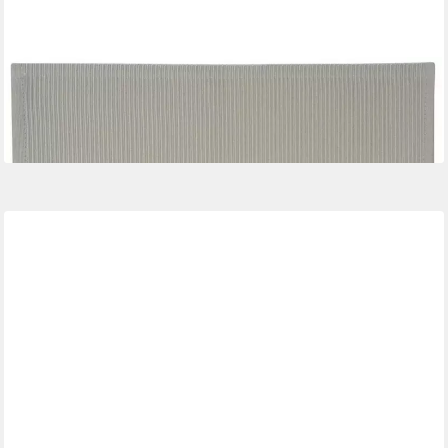
KESPER
Platzset, Farbe: Grau, Höhe: 1cm
2,99 €
lieferbar - in 5-6 Werktagen bei dir