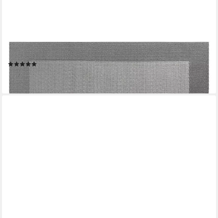
ASA SELECTION
Platzset Tischset gewebter Rand grau 46 x 33 cm, Tischwäsche
(2)
ab 9,37 €
lieferbar - in 2-3 Werktagen bei dir