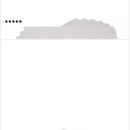
Platzset Tischunterlage Filz 45×30 cm, 6er-Set, hellgrau,
hitzebeständig, (Set, 6-St., 6x Platzset 45×30 cm), 5 mm Filz,
abwaschbar, 200°C, 90% Polyester, zeitloses Design
(1)
19,99 €
lieferbar - in 2-3 Werktagen bei dir