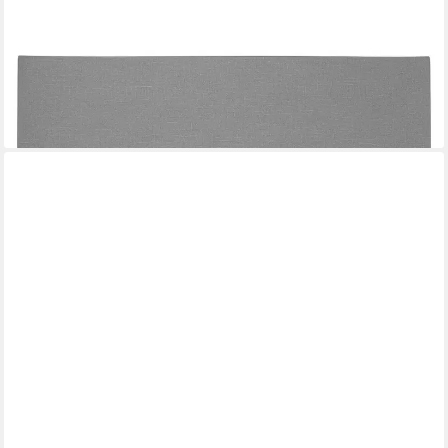
ASA SELECTION
Platzset CLAY, Tisch-Set, Hellgrau, B 46 cm, (1-St)
ab 12,20 €
lieferbar - in 2-3 Werktagen bei dir