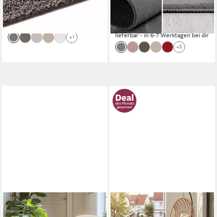
ab 12,98 €
ab 18,99 €
UVP
25,97 €
UVP
75,90 €
nur diesen Monat
-50%
-75%
lieferbar - in 2-3 Werktagen bei dir
lieferbar - in 6-7 Werktagen bei dir
+1
+5