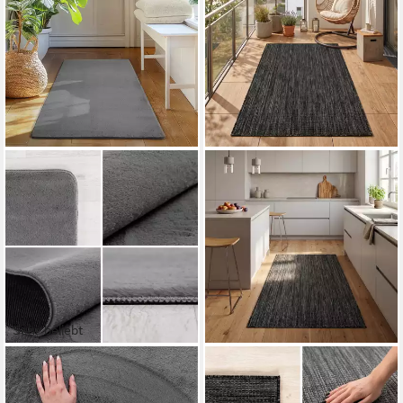
Sehr beliebt
SIMPEX24
TEPPIUM
Teppich Unicolor - Einfarbig,
Teppich Einfarbig, Läufer,