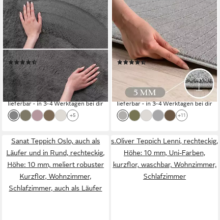
TEPPIUM
TEPPIUM
Teppich Unicolor - Einfarbig,
Teppich Skandinavischer 3D
Läufer, Höhe: 11 mm, Kurzflor
Design, Läufer, Höhe: 5 mm,
Teppich Anti-Rutsch
Indoor Outdoor Teppich
Rückseite Waschbar
Wetterfest 3D Optik
(19)
(14)
Flauschiger
Wohnzimmer Küchen
ab 18,90 €
ab 32,13 €
UVP
75,90 €
UVP
91,90 €
Terrasse
nur diesen Monat
nur diesen Monat
-75%
-65%
lieferbar - in 3-4 Werktagen bei dir
lieferbar - in 3-4 Werktagen bei dir
+5
+11
Sanat Teppich Oslo, auch als
s.Oliver Teppich Lenni, rechteckig,
Läufer und in Rund, rechteckig,
Höhe: 10 mm, Uni-Farben,
Höhe: 10 mm, meliert robuster
kurzflor, waschbar, Wohnzimmer,
Kurzflor, Wohnzimmer,
Schlafzimmer
Schlafzimmer, auch als Läufer