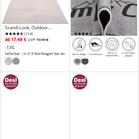
Teppich Lorent, rechteckig,
Läufer Camping, rechteckig,
Höhe: 5 mm, Kurzflor, Uni
Höhe: 8,5 mm, mit Schriftzug,
Farben, Hoch-Tief-Effekt,
ideal für Camper &
Scandi-Look, Outdoor
Wohnwagen, In- und Outdoor
(114)
(15)
geeignet
geeignet
ab 17,49 €
22,99 €
UVP
19,99 €
UVP
37,99 €
-13%
-39%
lieferbar - in 2-3 Werktagen bei dir
lieferbar - in 2-3 Werktagen bei dir