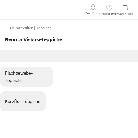
Mein Konto
Merkzettel
Warenkorb
…
Heimtextilien
Teppiche
Benuta Viskoseteppiche
Flachgewebe-
Teppiche
Kurzflor-Teppiche