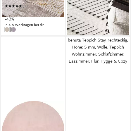
-34%
(7)
ab 29,25 €
UVP
50,99 €
in 4-5 Werktagen bei dir
-43%
in 4-5 Werktagen bei dir
beige
grau
lila
benuta Teppich Stay, rechteckig,
Höhe: 5 mm, Wolle, Teppich
Wohnzimmer, Schlafzimmer,
Esszimmer, Flur, Hygge & Cozy