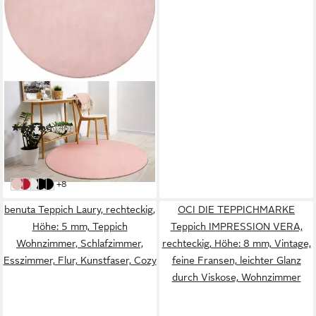
MERINOS
Teppich Loft 37
(46)
ab 36,99 €
UVP
49,99 €
-26%
in 4-5 Werktagen bei dir
weitere Farben:
+8
blush
rot
creme
grau
anthrazit
benuta Teppich Laury, rechteckig,
OCI DIE TEPPICHMARKE
Höhe: 5 mm, Teppich
Teppich IMPRESSION VERA,
Wohnzimmer, Schlafzimmer,
rechteckig, Höhe: 8 mm, Vintage,
Esszimmer, Flur, Kunstfaser, Cozy
feine Fransen, leichter Glanz
durch Viskose, Wohnzimmer