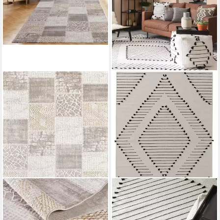
SANAT
BENUTA
Teppich Harmony 3202, auch
Teppich Bo
als Läufer
Mehrere Größen
ab 39,00 €
UVP
59,00 €
Mehrere Größen