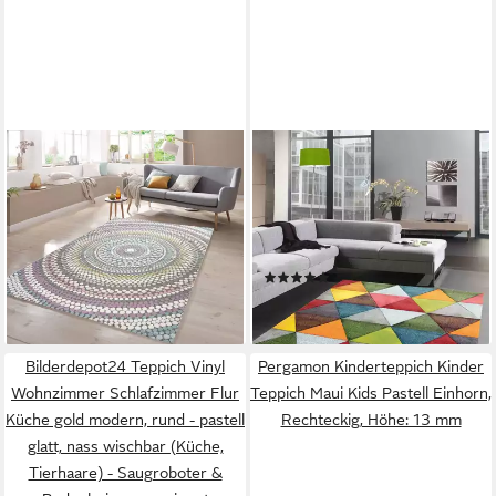
TEPPICHHOME24
CARPETIA
Teppich Teppich Regenbogen
Teppich Wohnzimmer Teppich
Pastellfarben, rechteckig
mit modernem bunten Design
ab 39,00 €
orange grün rot, rechteckig,
lieferbar - in 3-4 Werktagen bei dir
Höhe: 13 mm
(1)
ab 19,00 €
lieferbar - in 3-4 Werktagen bei dir
Bilderdepot24 Teppich Vinyl
Pergamon Kinderteppich Kinder
Wohnzimmer Schlafzimmer Flur
Teppich Maui Kids Pastell Einhorn,
Küche gold modern, rund - pastell
Rechteckig, Höhe: 13 mm
glatt, nass wischbar (Küche,
Tierhaare) - Saugroboter &