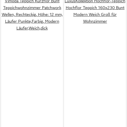
Vimoda Teppich Kurzflor Bunt
LuxusKollektion Hochflor-Teppich
Teppichwohnzimmer Patchwork
Hochflor Teppich 160x230 Bunt
Wellen, Rechteckig, Höhe: 12 mm,
Modern Weich Groß für
Läufer Punkte,Farbig, Modern
Wohnzimmer
Läufer,Weich,dick